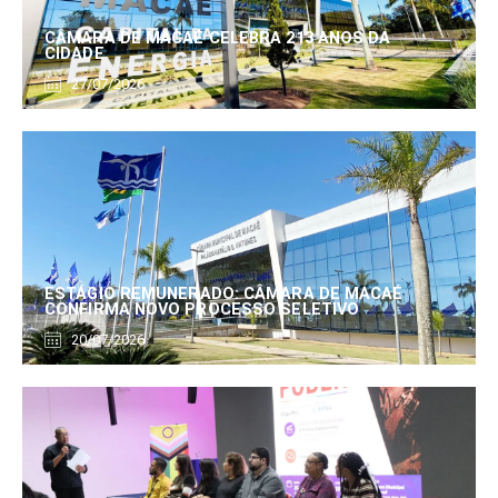
CÂMARA DE MACAÉ CELEBRA 213 ANOS DA
CIDADE
27/07/2026
ESTÁGIO REMUNERADO: CÂMARA DE MACAÉ
CONFIRMA NOVO PROCESSO SELETIVO
20/07/2026