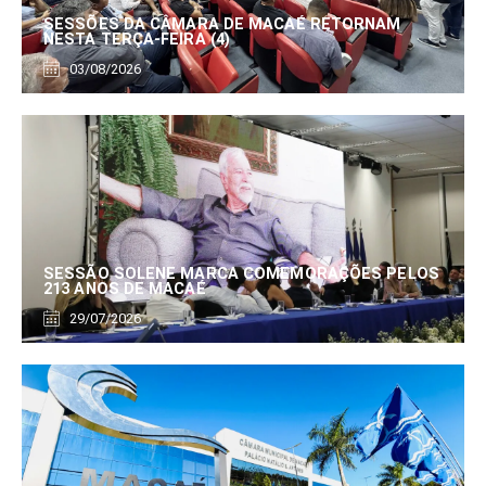
SESSÕES DA CÂMARA DE MACAÉ RETORNAM
NESTA TERÇA-FEIRA (4)
03/08/2026
SESSÃO SOLENE MARCA COMEMORAÇÕES PELOS
213 ANOS DE MACAÉ
29/07/2026