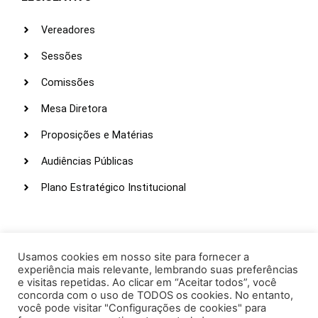
Vereadores
Sessões
Comissões
Mesa Diretora
Proposições e Matérias
Audiências Públicas
Plano Estratégico Institucional
LINKS ÚTEIS
Webmail
Usamos cookies em nosso site para fornecer a
experiência mais relevante, lembrando suas preferências
Intranet
e visitas repetidas. Ao clicar em “Aceitar todos”, você
concorda com o uso de TODOS os cookies. No entanto,
Administração
você pode visitar "Configurações de cookies" para