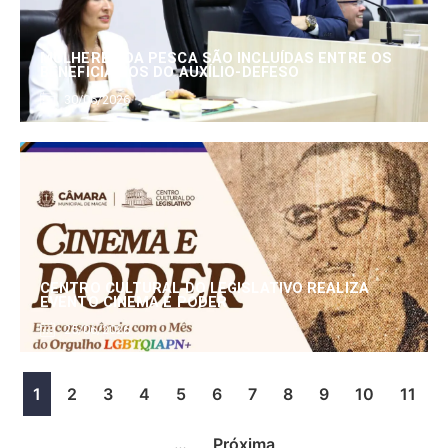
MULHERES DA PESCA SÃO INCLUÍDAS ENTRE OS
BENEFICIÁRIOS DO AUXÍLIO-DEFESO
30/06/2026
CENTRO CULTURAL DO LEGISLATIVO REALIZA
EVENTO CINEMA E PODER
25/06/2026
1
2
3
4
5
6
7
8
9
10
11
…
Próxima