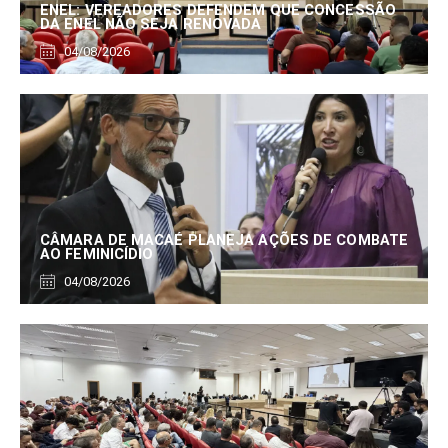
ENEL: VEREADORES DEFENDEM QUE CONCESSÃO
DA ENEL NÃO SEJA RENOVADA
04/08/2026
CÂMARA DE MACAÉ PLANEJA AÇÕES DE COMBATE
AO FEMINICÍDIO
04/08/2026