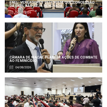
ENEL: VEREADORES DEFENDEM QUE CONCESSÃO
DA ENEL NÃO SEJA RENOVADA
04/08/2026
CÂMARA DE MACAÉ PLANEJA AÇÕES DE COMBATE
AO FEMINICÍDIO
04/08/2026