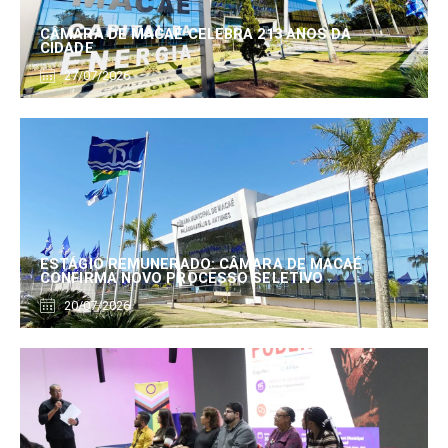
CÂMARA DE MACAÉ CELEBRA 213 ANOS DA
CIDADE
27/07/2026
ESTÁGIO REMUNERADO: CÂMARA DE MACAÉ
CONFIRMA NOVO PROCESSO SELETIVO
20/07/2026