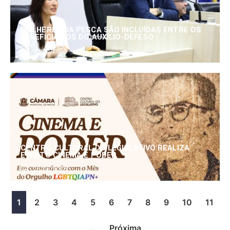
MULHERES DA PESCA SÃO INCLUÍDAS ENTRE OS
BENEFICIÁRIOS DO AUXÍLIO-DEFESO
30/06/2026
CENTRO CULTURAL DO LEGISLATIVO REALIZA
EVENTO CINEMA E PODER
25/06/2026
1
2
3
4
5
6
7
8
9
10
11
…
Próxima