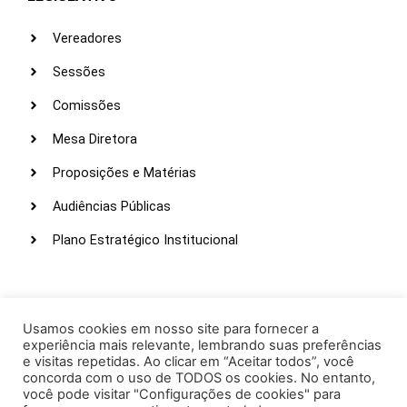
Vereadores
Sessões
Comissões
Mesa Diretora
Proposições e Matérias
Audiências Públicas
Plano Estratégico Institucional
LINKS ÚTEIS
Webmail
Usamos cookies em nosso site para fornecer a
experiência mais relevante, lembrando suas preferências
Intranet
e visitas repetidas. Ao clicar em “Aceitar todos”, você
concorda com o uso de TODOS os cookies. No entanto,
Administração
você pode visitar "Configurações de cookies" para