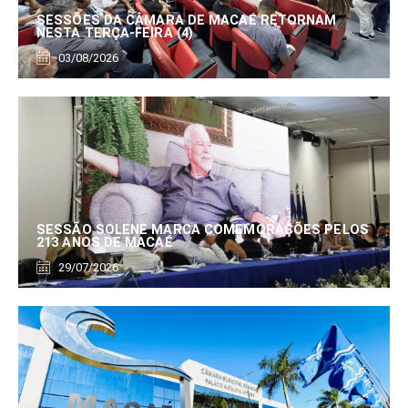
SESSÕES DA CÂMARA DE MACAÉ RETORNAM
NESTA TERÇA-FEIRA (4)
03/08/2026
SESSÃO SOLENE MARCA COMEMORAÇÕES PELOS
213 ANOS DE MACAÉ
29/07/2026