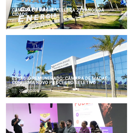
CÂMARA DE MACAÉ CELEBRA 213 ANOS DA
CIDADE
27/07/2026
ESTÁGIO REMUNERADO: CÂMARA DE MACAÉ
CONFIRMA NOVO PROCESSO SELETIVO
20/07/2026