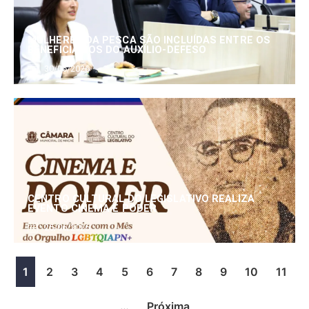
MULHERES DA PESCA SÃO INCLUÍDAS ENTRE OS
BENEFICIÁRIOS DO AUXÍLIO-DEFESO
30/06/2026
CENTRO CULTURAL DO LEGISLATIVO REALIZA
EVENTO CINEMA E PODER
25/06/2026
1
2
3
4
5
6
7
8
9
10
11
…
Próxima