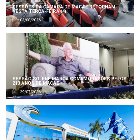
SESSÕES DA CÂMARA DE MACAÉ RETORNAM
NESTA TERÇA-FEIRA (4)
03/08/2026
SESSÃO SOLENE MARCA COMEMORAÇÕES PELOS
213 ANOS DE MACAÉ
29/07/2026