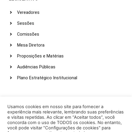
Vereadores
Sessões
Comissões
Mesa Diretora
Proposições e Matérias
Audiências Públicas
Plano Estratégico Institucional
LINKS ÚTEIS
Webmail
Usamos cookies em nosso site para fornecer a
experiência mais relevante, lembrando suas preferências
Intranet
e visitas repetidas. Ao clicar em “Aceitar todos”, você
concorda com o uso de TODOS os cookies. No entanto,
Administração
você pode visitar "Configurações de cookies" para