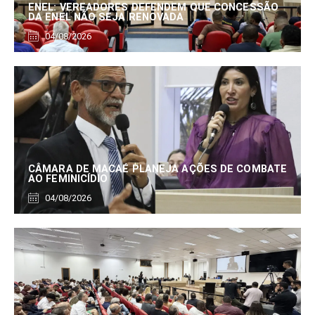
ENEL: VEREADORES DEFENDEM QUE CONCESSÃO
DA ENEL NÃO SEJA RENOVADA
04/08/2026
CÂMARA DE MACAÉ PLANEJA AÇÕES DE COMBATE
AO FEMINICÍDIO
04/08/2026