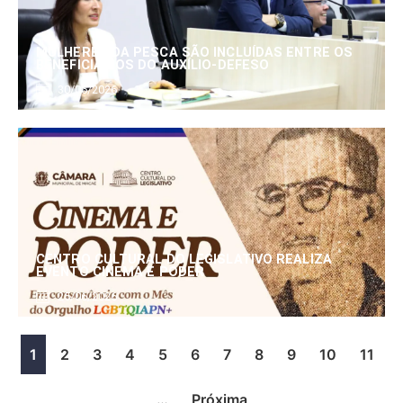
MULHERES DA PESCA SÃO INCLUÍDAS ENTRE OS
BENEFICIÁRIOS DO AUXÍLIO-DEFESO
30/06/2026
CENTRO CULTURAL DO LEGISLATIVO REALIZA
EVENTO CINEMA E PODER
25/06/2026
1
2
3
4
5
6
7
8
9
10
11
…
Próxima