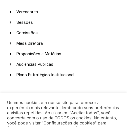
Vereadores
Sessões
Comissões
Mesa Diretora
Proposições e Matérias
Audiências Públicas
Plano Estratégico Institucional
LINKS ÚTEIS
Webmail
Usamos cookies em nosso site para fornecer a
experiência mais relevante, lembrando suas preferências
Intranet
e visitas repetidas. Ao clicar em “Aceitar todos”, você
concorda com o uso de TODOS os cookies. No entanto,
Administração
você pode visitar "Configurações de cookies" para