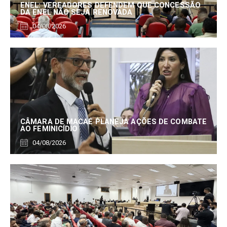
ENEL: VEREADORES DEFENDEM QUE CONCESSÃO
DA ENEL NÃO SEJA RENOVADA
04/08/2026
CÂMARA DE MACAÉ PLANEJA AÇÕES DE COMBATE
AO FEMINICÍDIO
04/08/2026