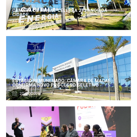
CÂMARA DE MACAÉ CELEBRA 213 ANOS DA
CIDADE
27/07/2026
ESTÁGIO REMUNERADO: CÂMARA DE MACAÉ
CONFIRMA NOVO PROCESSO SELETIVO
20/07/2026