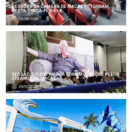
SESSÕES DA CÂMARA DE MACAÉ RETORNAM
NESTA TERÇA-FEIRA (4)
03/08/2026
SESSÃO SOLENE MARCA COMEMORAÇÕES PELOS
213 ANOS DE MACAÉ
29/07/2026