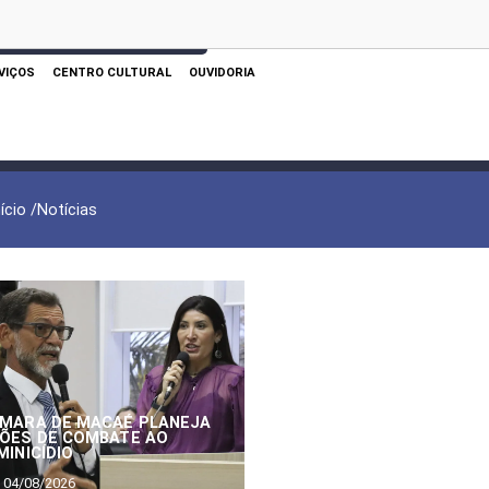
 AQUI PARA REALIZAR SUA PESQUISA
VIÇOS
CENTRO CULTURAL
OUVIDORIA
nício /
Notícias
MARA DE MACAÉ PLANEJA
ÕES DE COMBATE AO
MINICÍDIO
04/08/2026