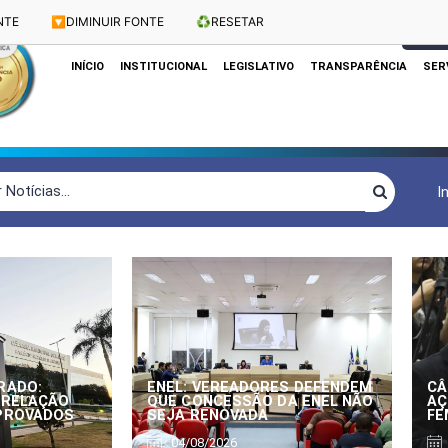
NTE
🔽
DIMINUIR FONTE
♻️
RESETAR
Dias e Horários das Sessões: Terças e Quartas às 10h
CLIQUE
INÍCIO
INSTITUCIONAL
LEGISLATIVO
TRANSPARÊNCIA
SER
I
RADO:
ENEL: VEREADORES DEFENDEM
CÂ
 RELAÇÃO
QUE CONCESSÃO DA ENEL NÃO
AÇ
APROVADOS
SEJA RENOVADA
FE
04/08/2026