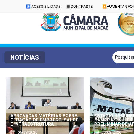
♿ ACESSIBILIDADE:
🔳
CONTRASTE
🔼
AUMENTAR FO
NOTÍCIAS
APROVADAS MATÉRIAS SOBRE
ESTÁGIO REMUNE
GERAÇÃO DE EMPREGO, SAÚDE
CÂMARA DIVULGA
E INFRAESTRUTURA
PRELIMINAR DE 
05/08/2026
05/08/2026