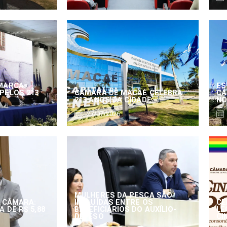
MARCA
ES
PELOS 213
CÂMARA DE MACAÉ CELEBRA
CÂ
213 ANOS DA CIDADE
NO
27/07/2026
MULHERES DA PESCA SÃO
 CÂMARA:
INCLUÍDAS ENTRE OS
CE
 DE R$ 5,88
BENEFICIÁRIOS DO AUXÍLIO-
LE
DEFESO
CI