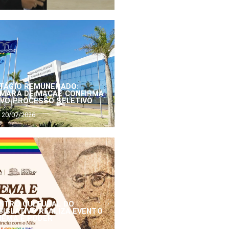
TÁGIO REMUNERADO:
MARA DE MACAÉ CONFIRMA
VO PROCESSO SELETIVO
20/07/2026
NTRO CULTURAL DO
GISLATIVO REALIZA EVENTO
NEMA E PODER