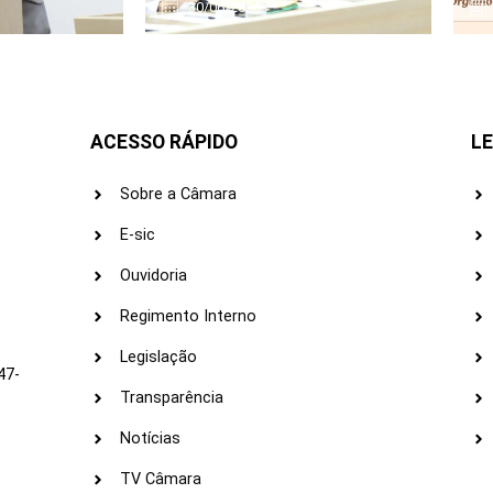
30/06/2026
ACESSO RÁPIDO
LE
Sobre a Câmara
E-sic
Ouvidoria
s
Regimento Interno
Legislação
47-
Transparência
Notícias
TV Câmara
LI