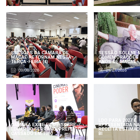
SESSÕES DA CÂMARA DE
SESSÃO SOLENE 
MACAÉ RETORNAM NESTA
COMEMORAÇÕES 
TERÇA-FEIRA (4)
ANOS DE MACAÉ
03/08/2026
29/07/2026
LDO PARA 2027 É
CÂMARA EXIBE FILME SOBRE
APRESENTADA NA
EDUARDO SERRANO, PREFEITO
RECEITA ESTIMADA
CASSADO EM 1960
BI