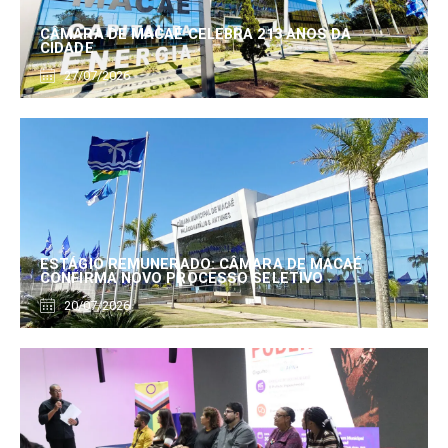
CÂMARA DE MACAÉ CELEBRA 213 ANOS DA
CIDADE
27/07/2026
ESTÁGIO REMUNERADO: CÂMARA DE MACAÉ
CONFIRMA NOVO PROCESSO SELETIVO
20/07/2026