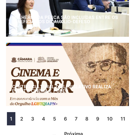
MULHERES DA PESCA SÃO INCLUÍDAS ENTRE OS
BENEFICIÁRIOS DO AUXÍLIO-DEFESO
30/06/2026
CENTRO CULTURAL DO LEGISLATIVO REALIZA
EVENTO CINEMA E PODER
25/06/2026
1
2
3
4
5
6
7
8
9
10
11
…
Próxima