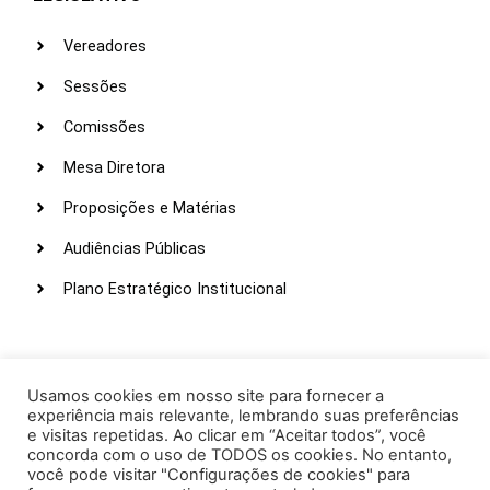
Vereadores
Sessões
Comissões
Mesa Diretora
Proposições e Matérias
Audiências Públicas
Plano Estratégico Institucional
LINKS ÚTEIS
Webmail
Usamos cookies em nosso site para fornecer a
experiência mais relevante, lembrando suas preferências
Intranet
e visitas repetidas. Ao clicar em “Aceitar todos”, você
concorda com o uso de TODOS os cookies. No entanto,
Administração
você pode visitar "Configurações de cookies" para