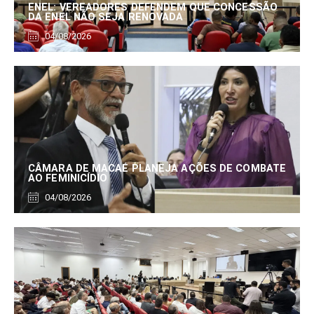
ENEL: VEREADORES DEFENDEM QUE CONCESSÃO
DA ENEL NÃO SEJA RENOVADA
04/08/2026
CÂMARA DE MACAÉ PLANEJA AÇÕES DE COMBATE
AO FEMINICÍDIO
04/08/2026