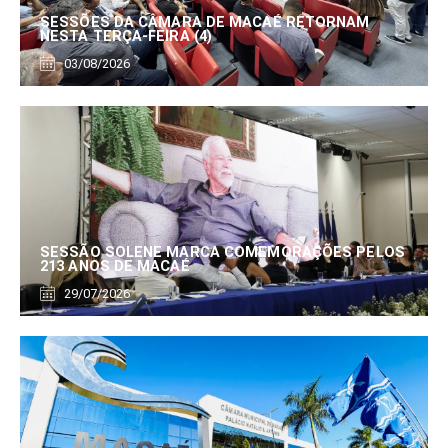
SESSÕES DA CÂMARA DE MACAÉ RETORNAM
NESTA TERÇA-FEIRA (4)
03/08/2026
SESSÃO SOLENE MARCA COMEMORAÇÕES PELOS
213 ANOS DE MACAÉ
29/07/2026