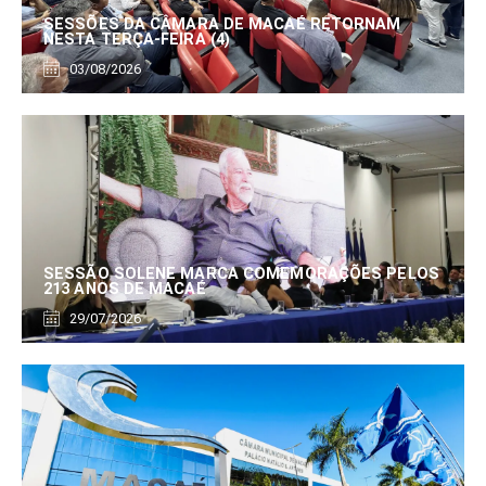
SESSÕES DA CÂMARA DE MACAÉ RETORNAM
NESTA TERÇA-FEIRA (4)
03/08/2026
SESSÃO SOLENE MARCA COMEMORAÇÕES PELOS
213 ANOS DE MACAÉ
29/07/2026