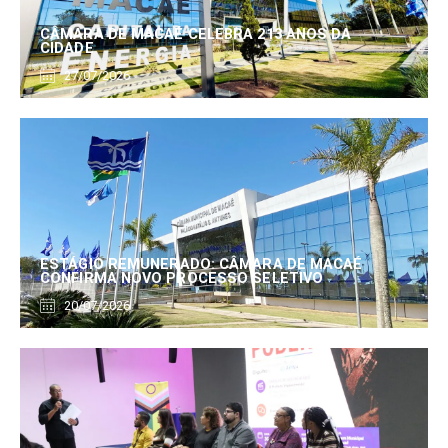
CÂMARA DE MACAÉ CELEBRA 213 ANOS DA
CIDADE
27/07/2026
ESTÁGIO REMUNERADO: CÂMARA DE MACAÉ
CONFIRMA NOVO PROCESSO SELETIVO
20/07/2026