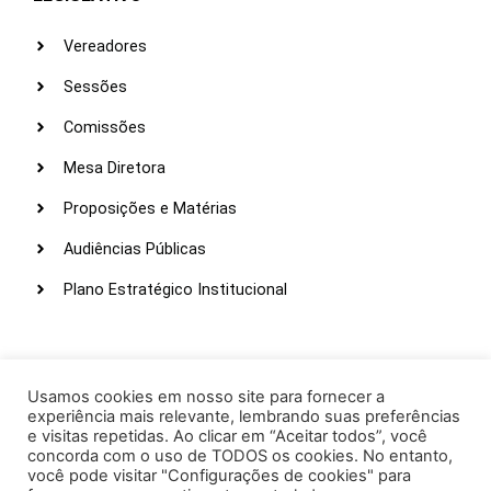
Vereadores
Sessões
Comissões
Mesa Diretora
Proposições e Matérias
Audiências Públicas
Plano Estratégico Institucional
LINKS ÚTEIS
Webmail
Usamos cookies em nosso site para fornecer a
experiência mais relevante, lembrando suas preferências
Intranet
e visitas repetidas. Ao clicar em “Aceitar todos”, você
concorda com o uso de TODOS os cookies. No entanto,
Administração
você pode visitar "Configurações de cookies" para