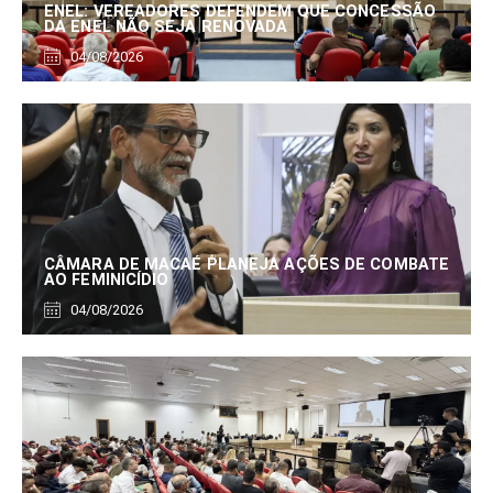
ENEL: VEREADORES DEFENDEM QUE CONCESSÃO
DA ENEL NÃO SEJA RENOVADA
04/08/2026
CÂMARA DE MACAÉ PLANEJA AÇÕES DE COMBATE
AO FEMINICÍDIO
04/08/2026