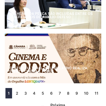
MULHERES DA PESCA SÃO INCLUÍDAS ENTRE OS
BENEFICIÁRIOS DO AUXÍLIO-DEFESO
30/06/2026
CENTRO CULTURAL DO LEGISLATIVO REALIZA
EVENTO CINEMA E PODER
25/06/2026
1
2
3
4
5
6
7
8
9
10
11
…
Próxima