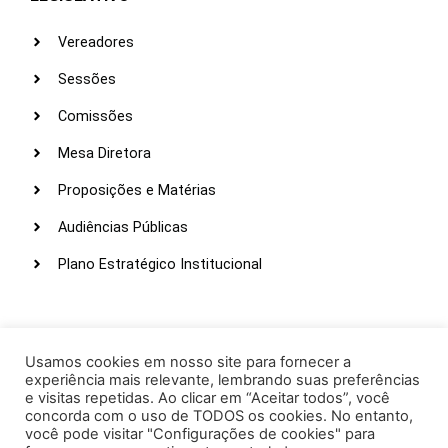
Vereadores
Sessões
Comissões
Mesa Diretora
Proposições e Matérias
Audiências Públicas
Plano Estratégico Institucional
LINKS ÚTEIS
Webmail
Usamos cookies em nosso site para fornecer a
experiência mais relevante, lembrando suas preferências
Intranet
e visitas repetidas. Ao clicar em “Aceitar todos”, você
concorda com o uso de TODOS os cookies. No entanto,
Administração
você pode visitar "Configurações de cookies" para