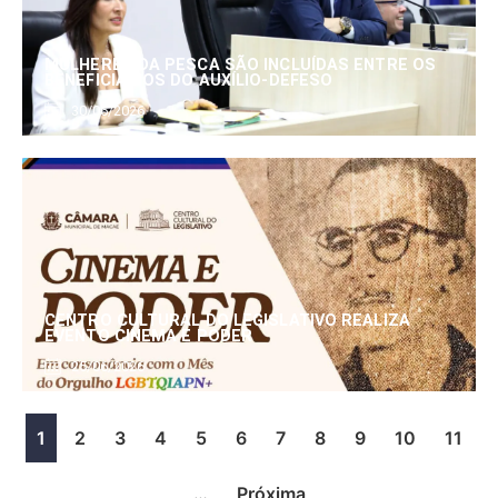
MULHERES DA PESCA SÃO INCLUÍDAS ENTRE OS
BENEFICIÁRIOS DO AUXÍLIO-DEFESO
30/06/2026
CENTRO CULTURAL DO LEGISLATIVO REALIZA
EVENTO CINEMA E PODER
25/06/2026
1
2
3
4
5
6
7
8
9
10
11
…
Próxima