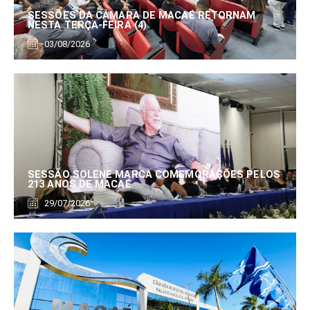
SESSÕES DA CÂMARA DE MACAÉ RETORNAM
NESTA TERÇA-FEIRA (4)
03/08/2026
SESSÃO SOLENE MARCA COMEMORAÇÕES PELOS
213 ANOS DE MACAÉ
29/07/2026