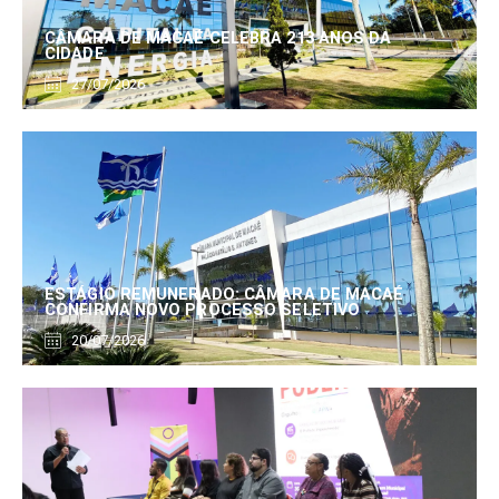
CÂMARA DE MACAÉ CELEBRA 213 ANOS DA
CIDADE
27/07/2026
ESTÁGIO REMUNERADO: CÂMARA DE MACAÉ
CONFIRMA NOVO PROCESSO SELETIVO
20/07/2026