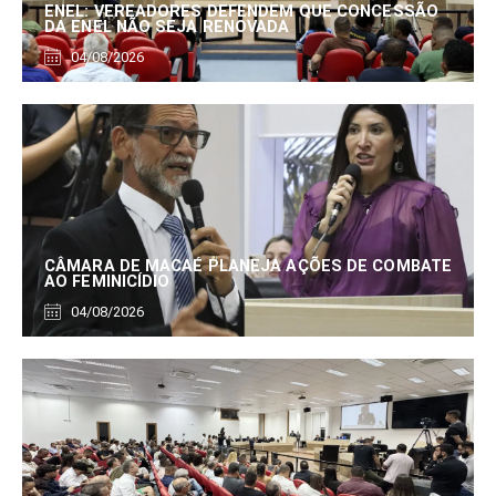
ENEL: VEREADORES DEFENDEM QUE CONCESSÃO
DA ENEL NÃO SEJA RENOVADA
04/08/2026
CÂMARA DE MACAÉ PLANEJA AÇÕES DE COMBATE
AO FEMINICÍDIO
04/08/2026