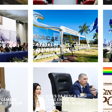
MARCA
ES
PELOS 213
CÂMARA DE MACAÉ CELEBRA
CÂ
213 ANOS DA CIDADE
NO
27/07/2026
MULHERES DA PESCA SÃO
 CÂMARA:
INCLUÍDAS ENTRE OS
CE
 DE R$ 5,88
BENEFICIÁRIOS DO AUXÍLIO-
LE
DEFESO
CI