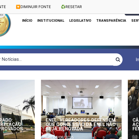
NTE
🔽
DIMINUIR FONTE
♻️
RESETAR
Dias e Horários das Sessões: Terças e Quartas às 10h
CLIQUE
INÍCIO
INSTITUCIONAL
LEGISLATIVO
TRANSPARÊNCIA
SER
I
RADO:
ENEL: VEREADORES DEFENDEM
CÂ
 RELAÇÃO
QUE CONCESSÃO DA ENEL NÃO
AÇ
APROVADOS
SEJA RENOVADA
FE
04/08/2026