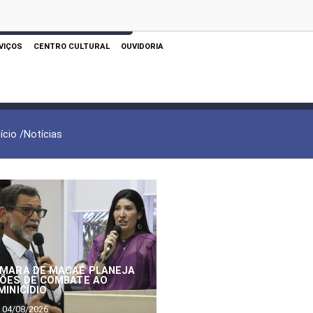
 AQUI PARA REALIZAR SUA PESQUISA
VIÇOS
CENTRO CULTURAL
OUVIDORIA
nício /
Notícias
MARA DE MACAÉ PLANEJA
ÕES DE COMBATE AO
MINICÍDIO
04/08/2026