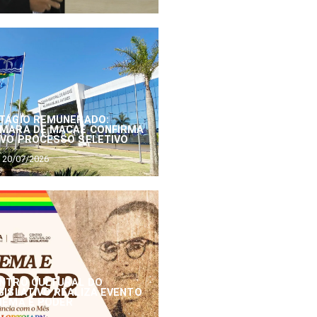
TÁGIO REMUNERADO:
MARA DE MACAÉ CONFIRMA
VO PROCESSO SELETIVO
20/07/2026
NTRO CULTURAL DO
GISLATIVO REALIZA EVENTO
NEMA E PODER