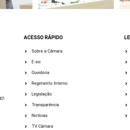
30/06/2026
ACESSO RÁPIDO
LE
Sobre a Câmara
E-sic
Ouvidoria
s
Regimento Interno
Legislação
47-
Transparência
Notícias
TV Câmara
LI