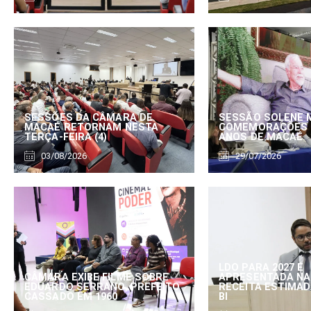
SESSÕES DA CÂMARA DE
SESSÃO SOLENE 
MACAÉ RETORNAM NESTA
COMEMORAÇÕES 
TERÇA-FEIRA (4)
ANOS DE MACAÉ
03/08/2026
29/07/2026
LDO PARA 2027 É
CÂMARA EXIBE FILME SOBRE
APRESENTADA NA
EDUARDO SERRANO, PREFEITO
RECEITA ESTIMADA
CASSADO EM 1960
BI