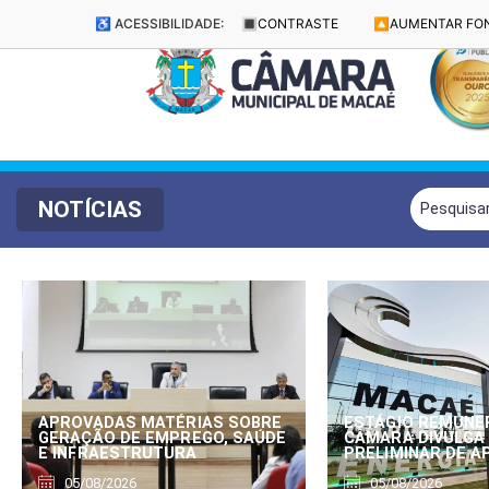
♿ ACESSIBILIDADE:
🔳
CONTRASTE
🔼
AUMENTAR FO
NOTÍCIAS
APROVADAS MATÉRIAS SOBRE
ESTÁGIO REMUNE
GERAÇÃO DE EMPREGO, SAÚDE
CÂMARA DIVULGA
E INFRAESTRUTURA
PRELIMINAR DE 
05/08/2026
05/08/2026