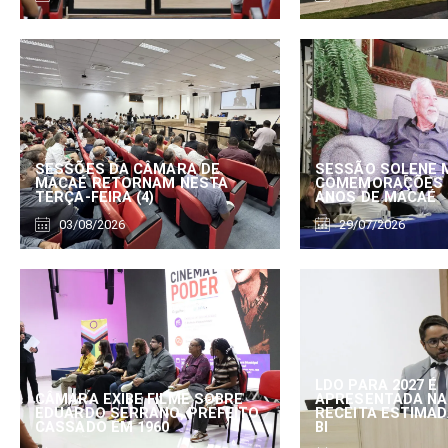
SESSÕES DA CÂMARA DE
SESSÃO SOLENE 
MACAÉ RETORNAM NESTA
COMEMORAÇÕES 
TERÇA-FEIRA (4)
ANOS DE MACAÉ
03/08/2026
29/07/2026
LDO PARA 2027 É
CÂMARA EXIBE FILME SOBRE
APRESENTADA NA
EDUARDO SERRANO, PREFEITO
RECEITA ESTIMADA
CASSADO EM 1960
BI