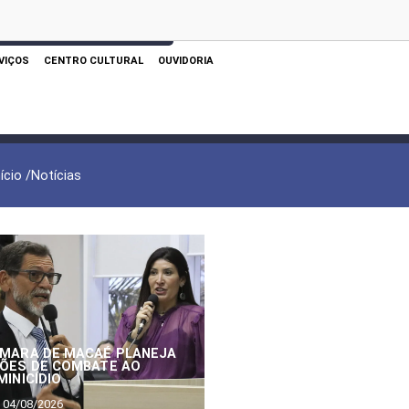
 AQUI PARA REALIZAR SUA PESQUISA
VIÇOS
CENTRO CULTURAL
OUVIDORIA
nício /
Notícias
MARA DE MACAÉ PLANEJA
ÕES DE COMBATE AO
MINICÍDIO
04/08/2026