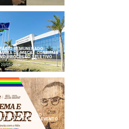
TÁGIO REMUNERADO:
MARA DE MACAÉ CONFIRMA
VO PROCESSO SELETIVO
20/07/2026
NTRO CULTURAL DO
GISLATIVO REALIZA EVENTO
NEMA E PODER