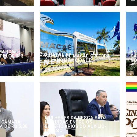
MARCA
ES
PELOS 213
CÂMARA DE MACAÉ CELEBRA
CÂ
213 ANOS DA CIDADE
NO
27/07/2026
MULHERES DA PESCA SÃO
 CÂMARA:
INCLUÍDAS ENTRE OS
CE
 DE R$ 5,88
BENEFICIÁRIOS DO AUXÍLIO-
LE
DEFESO
CI