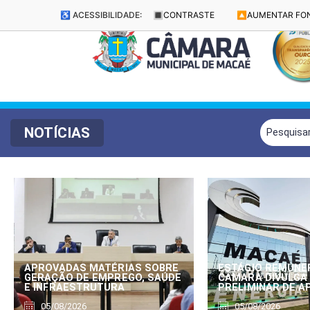
♿ ACESSIBILIDADE:
🔳
CONTRASTE
🔼
AUMENTAR FO
NOTÍCIAS
APROVADAS MATÉRIAS SOBRE
ESTÁGIO REMUNE
GERAÇÃO DE EMPREGO, SAÚDE
CÂMARA DIVULGA
E INFRAESTRUTURA
PRELIMINAR DE 
05/08/2026
05/08/2026