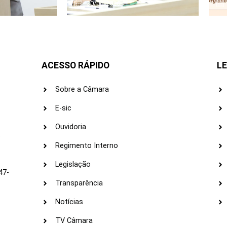
30/06/2026
ACESSO RÁPIDO
LE
Sobre a Câmara
E-sic
Ouvidoria
s
Regimento Interno
Legislação
47-
Transparência
Notícias
TV Câmara
LI