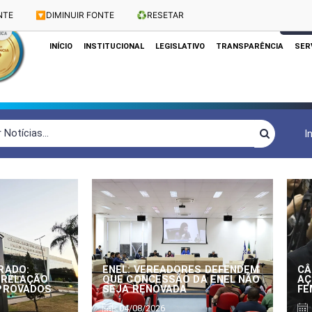
NTE
🔽
DIMINUIR FONTE
♻️
RESETAR
Dias e Horários das Sessões: Terças e Quartas às 10h
CLIQUE
INÍCIO
INSTITUCIONAL
LEGISLATIVO
TRANSPARÊNCIA
SER
I
RADO:
ENEL: VEREADORES DEFENDEM
CÂ
 RELAÇÃO
QUE CONCESSÃO DA ENEL NÃO
AÇ
APROVADOS
SEJA RENOVADA
FE
04/08/2026