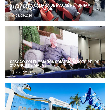
SESSÕES DA CÂMARA DE MACAÉ RETORNAM
NESTA TERÇA-FEIRA (4)
03/08/2026
SESSÃO SOLENE MARCA COMEMORAÇÕES PELOS
213 ANOS DE MACAÉ
29/07/2026