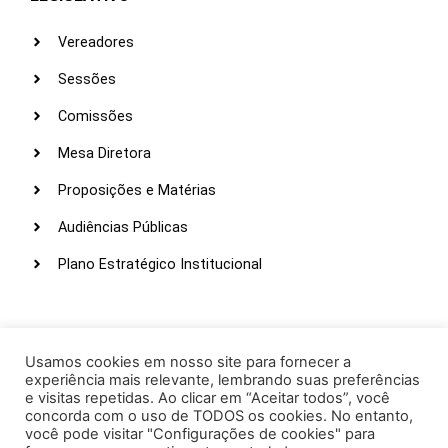
Vereadores
Sessões
Comissões
Mesa Diretora
Proposições e Matérias
Audiências Públicas
Plano Estratégico Institucional
LINKS ÚTEIS
Webmail
Usamos cookies em nosso site para fornecer a
experiência mais relevante, lembrando suas preferências
Intranet
e visitas repetidas. Ao clicar em “Aceitar todos”, você
concorda com o uso de TODOS os cookies. No entanto,
Administração
você pode visitar "Configurações de cookies" para