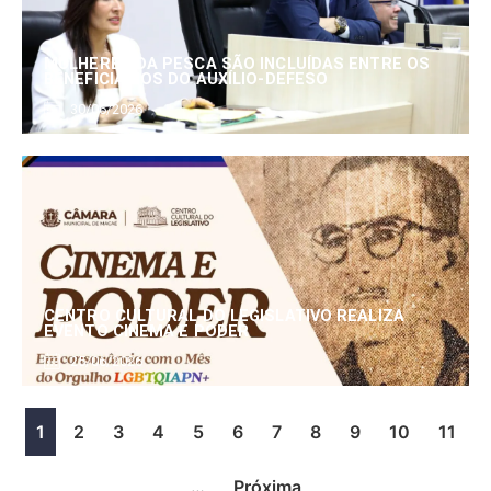
MULHERES DA PESCA SÃO INCLUÍDAS ENTRE OS
BENEFICIÁRIOS DO AUXÍLIO-DEFESO
30/06/2026
CENTRO CULTURAL DO LEGISLATIVO REALIZA
EVENTO CINEMA E PODER
25/06/2026
1
2
3
4
5
6
7
8
9
10
11
…
Próxima