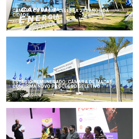
CÂMARA DE MACAÉ CELEBRA 213 ANOS DA
CIDADE
27/07/2026
ESTÁGIO REMUNERADO: CÂMARA DE MACAÉ
CONFIRMA NOVO PROCESSO SELETIVO
20/07/2026