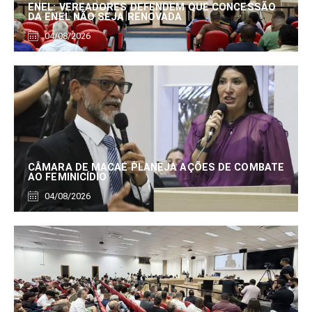
ENEL: VEREADORES DEFENDEM QUE CONCESSÃO
DA ENEL NÃO SEJA RENOVADA
04/08/2026
CÂMARA DE MACAÉ PLANEJA AÇÕES DE COMBATE
AO FEMINICÍDIO
04/08/2026