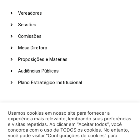
Vereadores
Sessões
Comissões
Mesa Diretora
Proposições e Matérias
Audiências Públicas
Plano Estratégico Institucional
LINKS ÚTEIS
Webmail
Usamos cookies em nosso site para fornecer a
experiência mais relevante, lembrando suas preferências
Intranet
e visitas repetidas. Ao clicar em “Aceitar todos”, você
concorda com o uso de TODOS os cookies. No entanto,
Administração
você pode visitar "Configurações de cookies" para