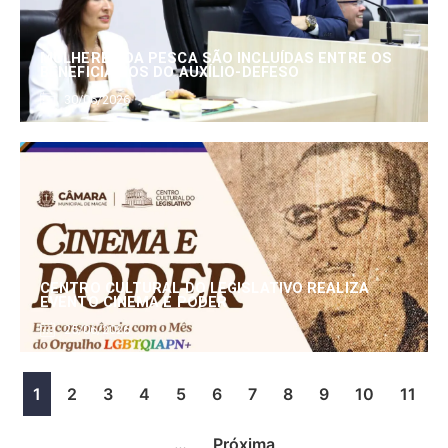
MULHERES DA PESCA SÃO INCLUÍDAS ENTRE OS
BENEFICIÁRIOS DO AUXÍLIO-DEFESO
30/06/2026
CENTRO CULTURAL DO LEGISLATIVO REALIZA
EVENTO CINEMA E PODER
25/06/2026
1
2
3
4
5
6
7
8
9
10
11
…
Próxima