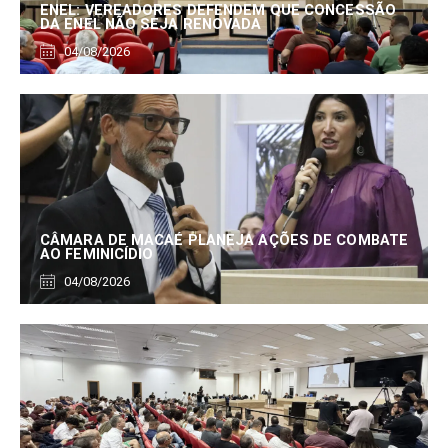
ENEL: VEREADORES DEFENDEM QUE CONCESSÃO
DA ENEL NÃO SEJA RENOVADA
04/08/2026
CÂMARA DE MACAÉ PLANEJA AÇÕES DE COMBATE
AO FEMINICÍDIO
04/08/2026