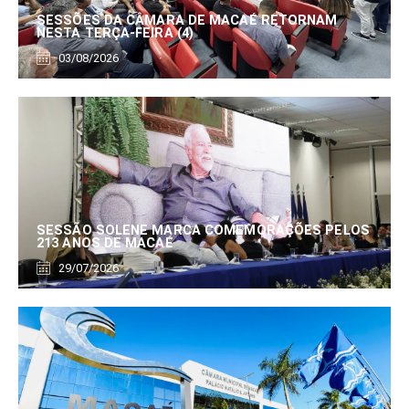
SESSÕES DA CÂMARA DE MACAÉ RETORNAM
NESTA TERÇA-FEIRA (4)
03/08/2026
SESSÃO SOLENE MARCA COMEMORAÇÕES PELOS
213 ANOS DE MACAÉ
29/07/2026