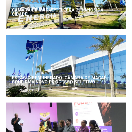
CÂMARA DE MACAÉ CELEBRA 213 ANOS DA
CIDADE
27/07/2026
ESTÁGIO REMUNERADO: CÂMARA DE MACAÉ
CONFIRMA NOVO PROCESSO SELETIVO
20/07/2026