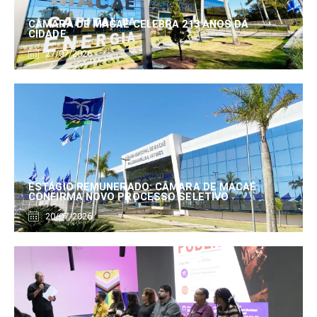
CÂMARA DE MACAÉ CELEBRA 213 ANOS DA
CIDADE
27/07/2026
ESTÁGIO REMUNERADO: CÂMARA DE MACAÉ
CONFIRMA NOVO PROCESSO SELETIVO
20/07/2026