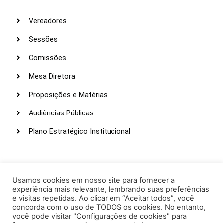
Vereadores
Sessões
Comissões
Mesa Diretora
Proposições e Matérias
Audiências Públicas
Plano Estratégico Institucional
LINKS ÚTEIS
Webmail
Usamos cookies em nosso site para fornecer a
experiência mais relevante, lembrando suas preferências
Intranet
e visitas repetidas. Ao clicar em “Aceitar todos”, você
concorda com o uso de TODOS os cookies. No entanto,
Administração
você pode visitar "Configurações de cookies" para