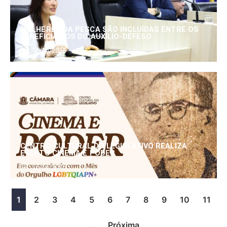
MULHERES DA PESCA SÃO INCLUÍDAS ENTRE OS
BENEFICIÁRIOS DO AUXÍLIO-DEFESO
30/06/2026
CENTRO CULTURAL DO LEGISLATIVO REALIZA
EVENTO CINEMA E PODER
25/06/2026
1
2
3
4
5
6
7
8
9
10
11
…
Próxima