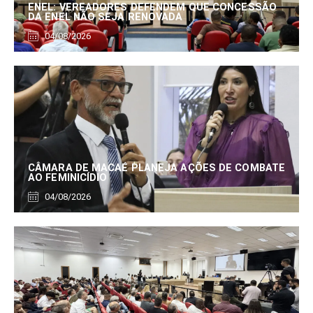
ENEL: VEREADORES DEFENDEM QUE CONCESSÃO
DA ENEL NÃO SEJA RENOVADA
04/08/2026
CÂMARA DE MACAÉ PLANEJA AÇÕES DE COMBATE
AO FEMINICÍDIO
04/08/2026