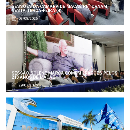
SESSÕES DA CÂMARA DE MACAÉ RETORNAM
NESTA TERÇA-FEIRA (4)
03/08/2026
SESSÃO SOLENE MARCA COMEMORAÇÕES PELOS
213 ANOS DE MACAÉ
29/07/2026