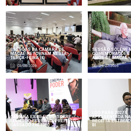
SESSÕES DA CÂMARA DE
SESSÃO SOLENE 
MACAÉ RETORNAM NESTA
COMEMORAÇÕES 
TERÇA-FEIRA (4)
ANOS DE MACAÉ
03/08/2026
29/07/2026
LDO PARA 2027 É
CÂMARA EXIBE FILME SOBRE
APRESENTADA NA
EDUARDO SERRANO, PREFEITO
RECEITA ESTIMADA
CASSADO EM 1960
BI