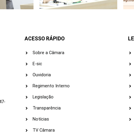
30/06/2026
ACESSO RÁPIDO
LE
Sobre a Câmara
E-sic
Ouvidoria
s
Regimento Interno
Legislação
47-
Transparência
Notícias
TV Câmara
LI