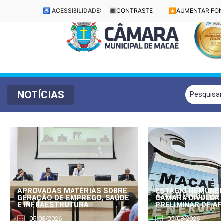
♿ ACESSIBILIDADE:
🔳
CONTRASTE
🔼
AUMENTAR FO
NOTÍCIAS
APROVADAS MATÉRIAS SOBRE
ESTÁGIO REMUNE
GERAÇÃO DE EMPREGO, SAÚDE
CÂMARA DIVULGA
E INFRAESTRUTURA
PRELIMINAR DE 
05/08/2026
05/08/2026