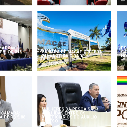
MARCA
ES
PELOS 213
CÂMARA DE MACAÉ CELEBRA
CÂ
213 ANOS DA CIDADE
NO
27/07/2026
MULHERES DA PESCA SÃO
 CÂMARA:
INCLUÍDAS ENTRE OS
CE
 DE R$ 5,88
BENEFICIÁRIOS DO AUXÍLIO-
LE
DEFESO
CI