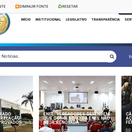
NTE
🔽
DIMINUIR FONTE
♻️
RESETAR
Dias e Horários das Sessões: Terças e Quartas às 10h
CLIQUE
INÍCIO
INSTITUCIONAL
LEGISLATIVO
TRANSPARÊNCIA
SER
I
RADO:
ENEL: VEREADORES DEFENDEM
CÂ
 RELAÇÃO
QUE CONCESSÃO DA ENEL NÃO
AÇ
APROVADOS
SEJA RENOVADA
FE
04/08/2026