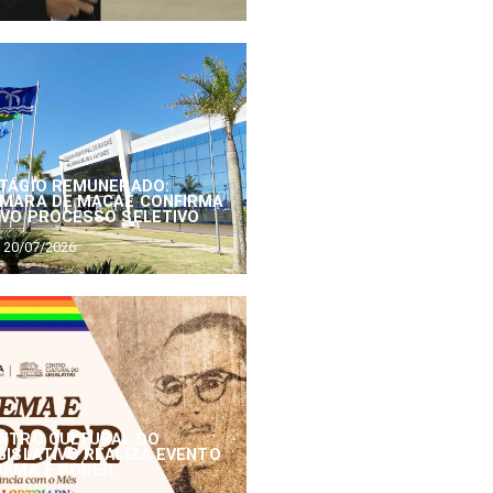
TÁGIO REMUNERADO:
MARA DE MACAÉ CONFIRMA
VO PROCESSO SELETIVO
20/07/2026
NTRO CULTURAL DO
GISLATIVO REALIZA EVENTO
NEMA E PODER