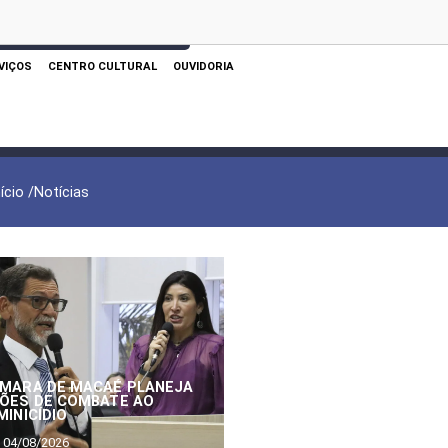
 AQUI PARA REALIZAR SUA PESQUISA
VIÇOS
CENTRO CULTURAL
OUVIDORIA
nício /
Notícias
MARA DE MACAÉ PLANEJA
ÕES DE COMBATE AO
MINICÍDIO
04/08/2026