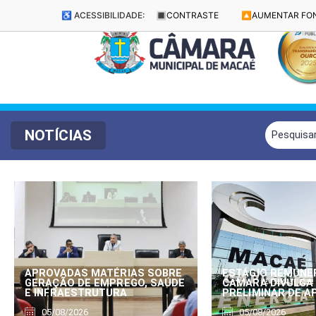
♿ ACESSIBILIDADE:
🔳
CONTRASTE
🔼
AUMENTAR FO
NOTÍCIAS
APROVADAS MATÉRIAS SOBRE
ESTÁGIO REMUNE
GERAÇÃO DE EMPREGO, SAÚDE
CÂMARA DIVULGA
E INFRAESTRUTURA
PRELIMINAR DE 
05/08/2026
05/08/2026