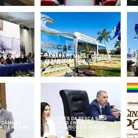
MARCA
ES
PELOS 213
CÂMARA DE MACAÉ CELEBRA
CÂ
213 ANOS DA CIDADE
NO
27/07/2026
MULHERES DA PESCA SÃO
 CÂMARA:
INCLUÍDAS ENTRE OS
CE
 DE R$ 5,88
BENEFICIÁRIOS DO AUXÍLIO-
LE
DEFESO
CI