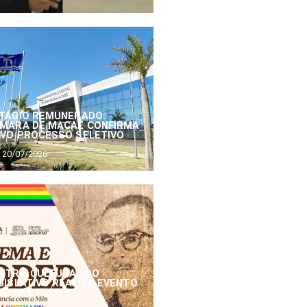
TÁGIO REMUNERADO:
MARA DE MACAÉ CONFIRMA
VO PROCESSO SELETIVO
20/07/2026
NTRO CULTURAL DO
GISLATIVO REALIZA EVENTO
NEMA E PODER