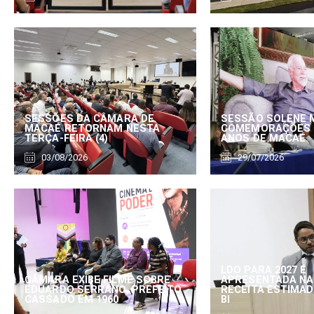
SESSÕES DA CÂMARA DE
SESSÃO SOLENE 
MACAÉ RETORNAM NESTA
COMEMORAÇÕES 
TERÇA-FEIRA (4)
ANOS DE MACAÉ
03/08/2026
29/07/2026
LDO PARA 2027 É
CÂMARA EXIBE FILME SOBRE
APRESENTADA NA
EDUARDO SERRANO, PREFEITO
RECEITA ESTIMADA
CASSADO EM 1960
BI