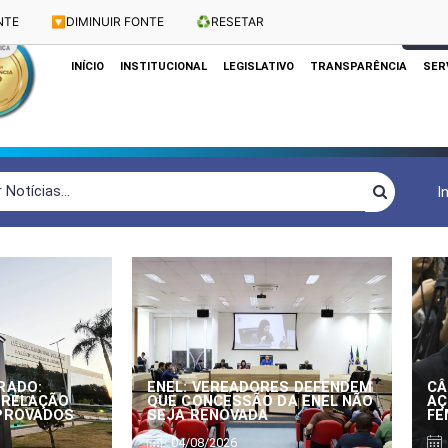
NTE
🔽
DIMINUIR FONTE
♻️
RESETAR
Dias e Horários das Sessões: Terças e Quartas às 10h
CLIQUE
INÍCIO
INSTITUCIONAL
LEGISLATIVO
TRANSPARÊNCIA
SER
I
RADO:
ENEL: VEREADORES DEFENDEM
CÂ
 RELAÇÃO
QUE CONCESSÃO DA ENEL NÃO
AÇ
APROVADOS
SEJA RENOVADA
FE
04/08/2026