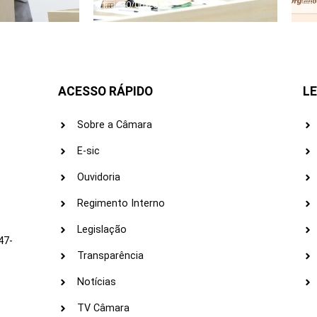
30/06/2026
ACESSO RÁPIDO
LE
Sobre a Câmara
E-sic
Ouvidoria
s
Regimento Interno
Legislação
47-
Transparência
Notícias
TV Câmara
LI