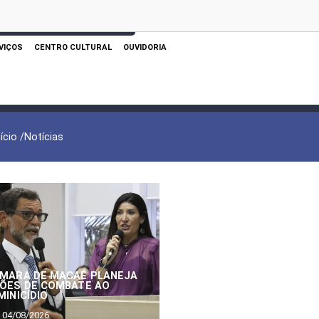
 AQUI PARA REALIZAR SUA PESQUISA
VIÇOS
CENTRO CULTURAL
OUVIDORIA
nício /
Notícias
MARA DE MACAÉ PLANEJA
ÕES DE COMBATE AO
MINICÍDIO
04/08/2026