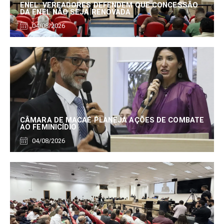
ENEL: VEREADORES DEFENDEM QUE CONCESSÃO
DA ENEL NÃO SEJA RENOVADA
04/08/2026
CÂMARA DE MACAÉ PLANEJA AÇÕES DE COMBATE
AO FEMINICÍDIO
04/08/2026