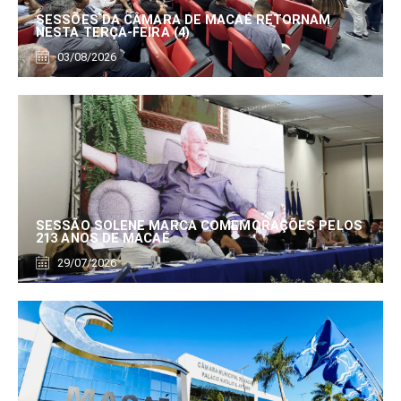
SESSÕES DA CÂMARA DE MACAÉ RETORNAM
NESTA TERÇA-FEIRA (4)
03/08/2026
SESSÃO SOLENE MARCA COMEMORAÇÕES PELOS
213 ANOS DE MACAÉ
29/07/2026