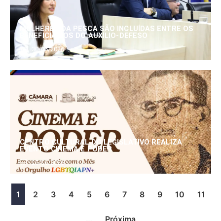
MULHERES DA PESCA SÃO INCLUÍDAS ENTRE OS
BENEFICIÁRIOS DO AUXÍLIO-DEFESO
30/06/2026
CENTRO CULTURAL DO LEGISLATIVO REALIZA
EVENTO CINEMA E PODER
25/06/2026
1
2
3
4
5
6
7
8
9
10
11
…
Próxima