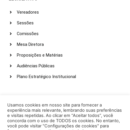
Vereadores
Sessões
Comissões
Mesa Diretora
Proposições e Matérias
Audiências Públicas
Plano Estratégico Institucional
LINKS ÚTEIS
Webmail
Usamos cookies em nosso site para fornecer a
experiência mais relevante, lembrando suas preferências
Intranet
e visitas repetidas. Ao clicar em “Aceitar todos”, você
concorda com o uso de TODOS os cookies. No entanto,
Administração
você pode visitar "Configurações de cookies" para