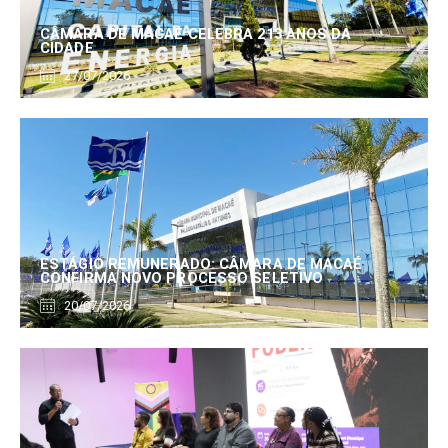
CÂMARA DE MACAÉ CELEBRA 213 ANOS DA
CIDADE
27/07/2026
ESTÁGIO REMUNERADO: CÂMARA DE MACAÉ
CONFIRMA NOVO PROCESSO SELETIVO
20/07/2026