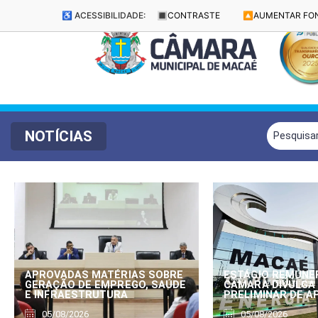
♿ ACESSIBILIDADE:
🔳
CONTRASTE
🔼
AUMENTAR FO
NOTÍCIAS
APROVADAS MATÉRIAS SOBRE
ESTÁGIO REMUNE
GERAÇÃO DE EMPREGO, SAÚDE
CÂMARA DIVULGA
E INFRAESTRUTURA
PRELIMINAR DE 
05/08/2026
05/08/2026