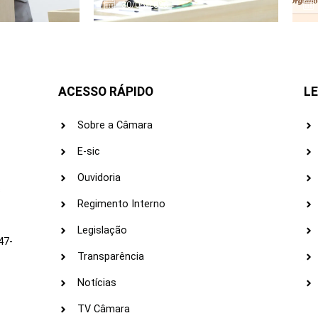
30/06/2026
ACESSO RÁPIDO
LE
Sobre a Câmara
E-sic
Ouvidoria
s
Regimento Interno
Legislação
47-
Transparência
Notícias
TV Câmara
LI