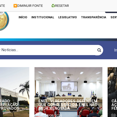
NTE
🔽
DIMINUIR FONTE
♻️
RESETAR
Dias e Horários das Sessões: Terças e Quartas às 10h
CLIQUE
INÍCIO
INSTITUCIONAL
LEGISLATIVO
TRANSPARÊNCIA
SER
I
RADO:
ENEL: VEREADORES DEFENDEM
CÂ
 RELAÇÃO
QUE CONCESSÃO DA ENEL NÃO
AÇ
APROVADOS
SEJA RENOVADA
FE
04/08/2026