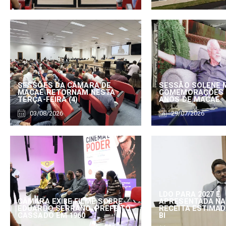
SESSÕES DA CÂMARA DE
SESSÃO SOLENE 
MACAÉ RETORNAM NESTA
COMEMORAÇÕES 
TERÇA-FEIRA (4)
ANOS DE MACAÉ
03/08/2026
29/07/2026
LDO PARA 2027 É
CÂMARA EXIBE FILME SOBRE
APRESENTADA NA
EDUARDO SERRANO, PREFEITO
RECEITA ESTIMADA
CASSADO EM 1960
BI