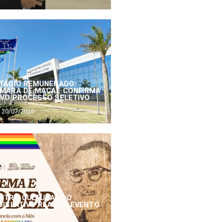
TÁGIO REMUNERADO:
MARA DE MACAÉ CONFIRMA
VO PROCESSO SELETIVO
20/07/2026
NTRO CULTURAL DO
GISLATIVO REALIZA EVENTO
NEMA E PODER