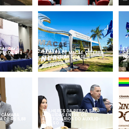
MARCA
ES
PELOS 213
CÂMARA DE MACAÉ CELEBRA
CÂ
213 ANOS DA CIDADE
NO
27/07/2026
MULHERES DA PESCA SÃO
 CÂMARA:
INCLUÍDAS ENTRE OS
CE
 DE R$ 5,88
BENEFICIÁRIOS DO AUXÍLIO-
LE
DEFESO
CI