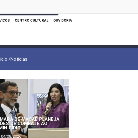
 AQUI PARA REALIZAR SUA PESQUISA
VIÇOS
CENTRO CULTURAL
OUVIDORIA
nício /
Notícias
MARA DE MACAÉ PLANEJA
ÕES DE COMBATE AO
MINICÍDIO
04/08/2026