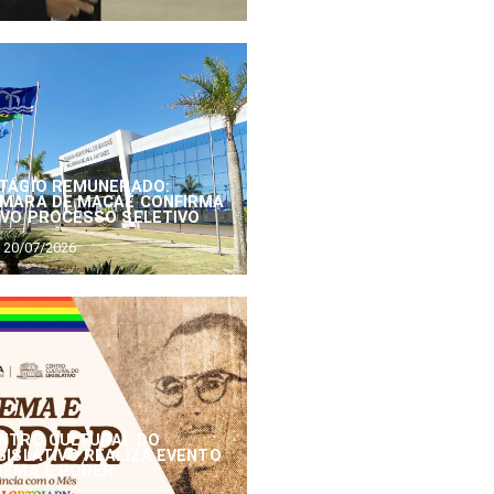
TÁGIO REMUNERADO:
MARA DE MACAÉ CONFIRMA
VO PROCESSO SELETIVO
20/07/2026
NTRO CULTURAL DO
GISLATIVO REALIZA EVENTO
NEMA E PODER