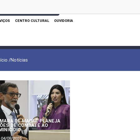
 AQUI PARA REALIZAR SUA PESQUISA
VIÇOS
CENTRO CULTURAL
OUVIDORIA
nício /
Notícias
MARA DE MACAÉ PLANEJA
ÕES DE COMBATE AO
MINICÍDIO
04/08/2026