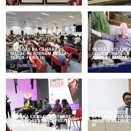
SESSÕES DA CÂMARA DE
SESSÃO SOLENE 
MACAÉ RETORNAM NESTA
COMEMORAÇÕES 
TERÇA-FEIRA (4)
ANOS DE MACAÉ
03/08/2026
29/07/2026
LDO PARA 2027 É
CÂMARA EXIBE FILME SOBRE
APRESENTADA NA
EDUARDO SERRANO, PREFEITO
RECEITA ESTIMADA
CASSADO EM 1960
BI