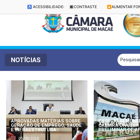
♿ ACESSIBILIDADE:
🔳
CONTRASTE
🔼
AUMENTAR FO
NOTÍCIAS
APROVADAS MATÉRIAS SOBRE
ESTÁGIO REMUNE
GERAÇÃO DE EMPREGO, SAÚDE
CÂMARA DIVULGA
E INFRAESTRUTURA
PRELIMINAR DE 
05/08/2026
05/08/2026