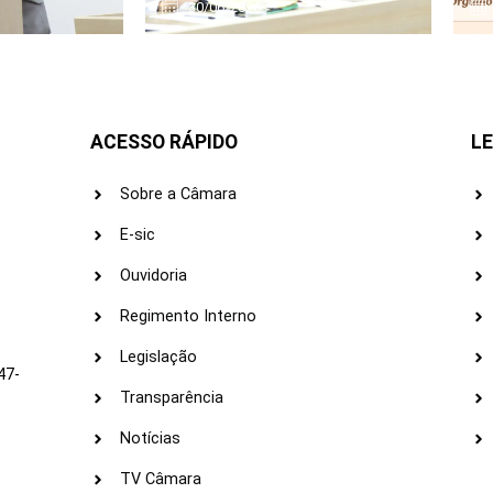
30/06/2026
ACESSO RÁPIDO
LE
Sobre a Câmara
E-sic
Ouvidoria
s
Regimento Interno
Legislação
47-
Transparência
Notícias
TV Câmara
LI