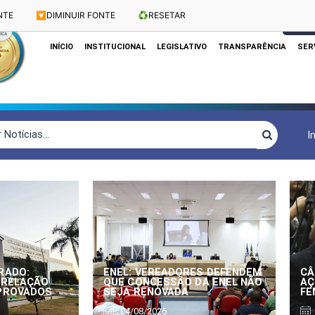
NTE
🔽
DIMINUIR FONTE
♻️
RESETAR
Dias e Horários das Sessões: Terças e Quartas às 10h
CLIQUE
INÍCIO
INSTITUCIONAL
LEGISLATIVO
TRANSPARÊNCIA
SER
I
RADO:
ENEL: VEREADORES DEFENDEM
CÂ
 RELAÇÃO
QUE CONCESSÃO DA ENEL NÃO
AÇ
APROVADOS
SEJA RENOVADA
FE
04/08/2026