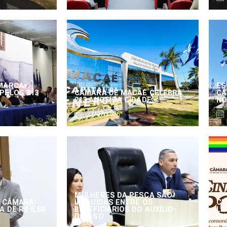
MARCA
ES
PELOS 213
CÂMARA DE MACAÉ CELEBRA
CÂ
213 ANOS DA CIDADE
NO
27/07/2026
MULHERES DA PESCA SÃO
 CÂMARA:
INCLUÍDAS ENTRE OS
CE
 DE R$ 5,88
BENEFICIÁRIOS DO AUXÍLIO-
LE
DEFESO
CI