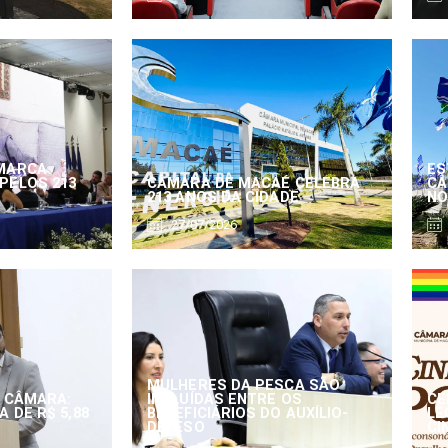
MARCA
ES
PELOS 213
CÂMARA DE MACAÉ CELEBRA
CÂ
213 ANOS DA CIDADE
NO
27/07/2026
MULHERES DA PESCA SÃO
 CÂMARA:
INCLUÍDAS ENTRE OS
CE
 DE R$ 5,88
BENEFICIÁRIOS DO AUXÍLIO-
LE
DEFESO
CI