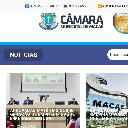
♿ ACESSIBILIDADE:
🔳
CONTRASTE
🔼
AUMENTAR FO
NOTÍCIAS
APROVADAS MATÉRIAS SOBRE
ESTÁGIO REMUNE
GERAÇÃO DE EMPREGO, SAÚDE
CÂMARA DIVULGA
E INFRAESTRUTURA
PRELIMINAR DE 
05/08/2026
05/08/2026