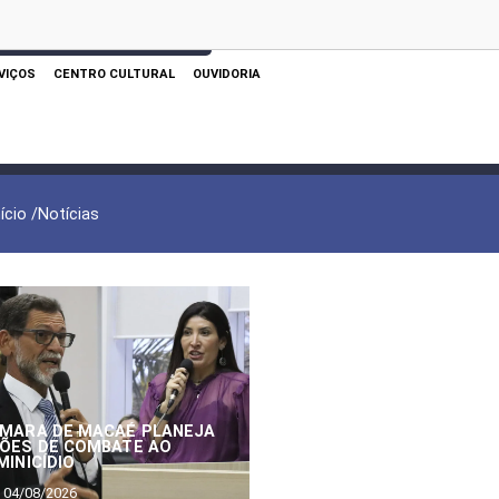
 AQUI PARA REALIZAR SUA PESQUISA
VIÇOS
CENTRO CULTURAL
OUVIDORIA
nício /
Notícias
MARA DE MACAÉ PLANEJA
ÕES DE COMBATE AO
MINICÍDIO
04/08/2026