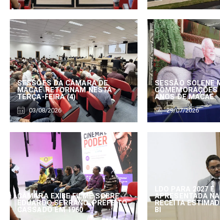
SESSÕES DA CÂMARA DE
SESSÃO SOLENE 
MACAÉ RETORNAM NESTA
COMEMORAÇÕES 
TERÇA-FEIRA (4)
ANOS DE MACAÉ
03/08/2026
29/07/2026
LDO PARA 2027 É
CÂMARA EXIBE FILME SOBRE
APRESENTADA NA
EDUARDO SERRANO, PREFEITO
RECEITA ESTIMADA
CASSADO EM 1960
BI