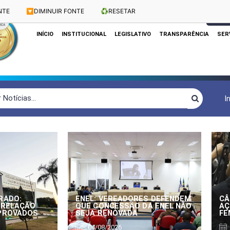
NTE
🔽
DIMINUIR FONTE
♻️
RESETAR
Dias e Horários das Sessões: Terças e Quartas às 10h
CLIQUE
INÍCIO
INSTITUCIONAL
LEGISLATIVO
TRANSPARÊNCIA
SER
I
RADO:
ENEL: VEREADORES DEFENDEM
CÂ
 RELAÇÃO
QUE CONCESSÃO DA ENEL NÃO
AÇ
APROVADOS
SEJA RENOVADA
FE
04/08/2026