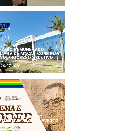
TÁGIO REMUNERADO:
MARA DE MACAÉ CONFIRMA
VO PROCESSO SELETIVO
20/07/2026
NTRO CULTURAL DO
GISLATIVO REALIZA EVENTO
NEMA E PODER