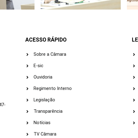
30/06/2026
ACESSO RÁPIDO
LE
Sobre a Câmara
E-sic
Ouvidoria
s
Regimento Interno
Legislação
47-
Transparência
Notícias
TV Câmara
LI