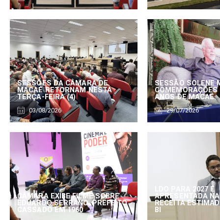
SESSÕES DA CÂMARA DE
SESSÃO SOLENE 
MACAÉ RETORNAM NESTA
COMEMORAÇÕES 
TERÇA-FEIRA (4)
ANOS DE MACAÉ
03/08/2026
29/07/2026
LDO PARA 2027 É
CÂMARA EXIBE FILME SOBRE
APRESENTADA NA
EDUARDO SERRANO, PREFEITO
RECEITA ESTIMADA
CASSADO EM 1960
BI