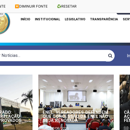
NTE
🔽
DIMINUIR FONTE
♻️
RESETAR
Dias e Horários das Sessões: Terças e Quartas às 10h
CLIQUE
INÍCIO
INSTITUCIONAL
LEGISLATIVO
TRANSPARÊNCIA
SER
I
RADO:
ENEL: VEREADORES DEFENDEM
CÂ
 RELAÇÃO
QUE CONCESSÃO DA ENEL NÃO
AÇ
APROVADOS
SEJA RENOVADA
FE
04/08/2026