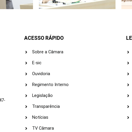
30/06/2026
ACESSO RÁPIDO
LE
Sobre a Câmara
E-sic
Ouvidoria
s
Regimento Interno
Legislação
47-
Transparência
Notícias
TV Câmara
LI