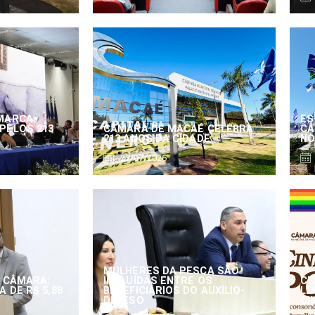
MARCA
ES
PELOS 213
CÂMARA DE MACAÉ CELEBRA
CÂ
213 ANOS DA CIDADE
NO
27/07/2026
MULHERES DA PESCA SÃO
 CÂMARA:
INCLUÍDAS ENTRE OS
CE
 DE R$ 5,88
BENEFICIÁRIOS DO AUXÍLIO-
LE
DEFESO
CI