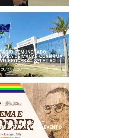
TÁGIO REMUNERADO:
MARA DE MACAÉ CONFIRMA
VO PROCESSO SELETIVO
20/07/2026
NTRO CULTURAL DO
GISLATIVO REALIZA EVENTO
NEMA E PODER