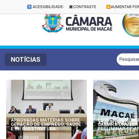
♿ ACESSIBILIDADE:
🔳
CONTRASTE
🔼
AUMENTAR FO
NOTÍCIAS
APROVADAS MATÉRIAS SOBRE
ESTÁGIO REMUNE
GERAÇÃO DE EMPREGO, SAÚDE
CÂMARA DIVULGA
E INFRAESTRUTURA
PRELIMINAR DE 
05/08/2026
05/08/2026