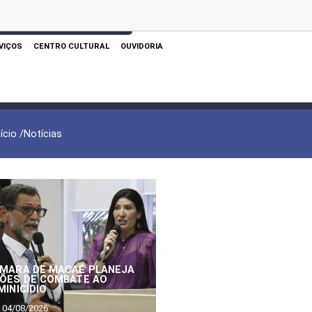
 AQUI PARA REALIZAR SUA PESQUISA
VIÇOS
CENTRO CULTURAL
OUVIDORIA
nício /
Notícias
MARA DE MACAÉ PLANEJA
ÕES DE COMBATE AO
MINICÍDIO
04/08/2026