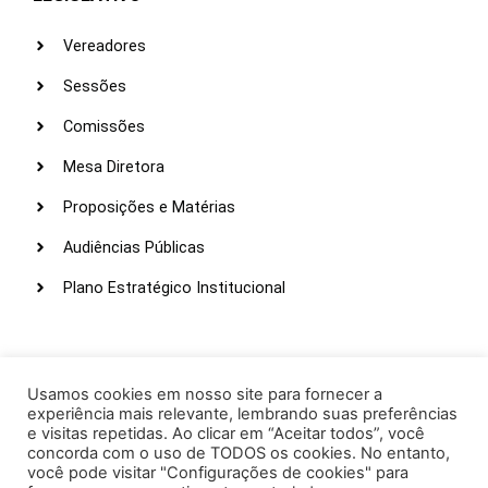
Vereadores
Sessões
Comissões
Mesa Diretora
Proposições e Matérias
Audiências Públicas
Plano Estratégico Institucional
LINKS ÚTEIS
Webmail
Usamos cookies em nosso site para fornecer a
experiência mais relevante, lembrando suas preferências
Intranet
e visitas repetidas. Ao clicar em “Aceitar todos”, você
concorda com o uso de TODOS os cookies. No entanto,
Administração
você pode visitar "Configurações de cookies" para