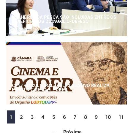
MULHERES DA PESCA SÃO INCLUÍDAS ENTRE OS
BENEFICIÁRIOS DO AUXÍLIO-DEFESO
30/06/2026
CENTRO CULTURAL DO LEGISLATIVO REALIZA
EVENTO CINEMA E PODER
25/06/2026
1
2
3
4
5
6
7
8
9
10
11
…
Próxima