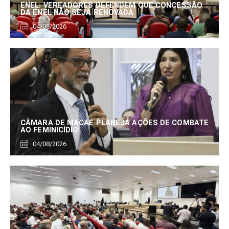
ENEL: VEREADORES DEFENDEM QUE CONCESSÃO
DA ENEL NÃO SEJA RENOVADA
04/08/2026
CÂMARA DE MACAÉ PLANEJA AÇÕES DE COMBATE
AO FEMINICÍDIO
04/08/2026