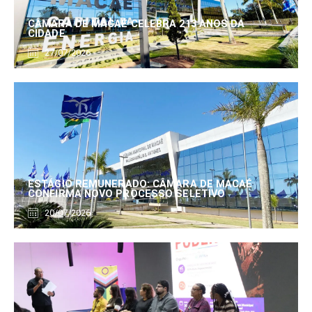
CÂMARA DE MACAÉ CELEBRA 213 ANOS DA
CIDADE
27/07/2026
ESTÁGIO REMUNERADO: CÂMARA DE MACAÉ
CONFIRMA NOVO PROCESSO SELETIVO
20/07/2026