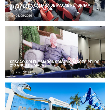
SESSÕES DA CÂMARA DE MACAÉ RETORNAM
NESTA TERÇA-FEIRA (4)
03/08/2026
SESSÃO SOLENE MARCA COMEMORAÇÕES PELOS
213 ANOS DE MACAÉ
29/07/2026