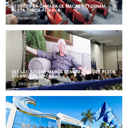
SESSÕES DA CÂMARA DE MACAÉ RETORNAM
NESTA TERÇA-FEIRA (4)
03/08/2026
SESSÃO SOLENE MARCA COMEMORAÇÕES PELOS
213 ANOS DE MACAÉ
29/07/2026