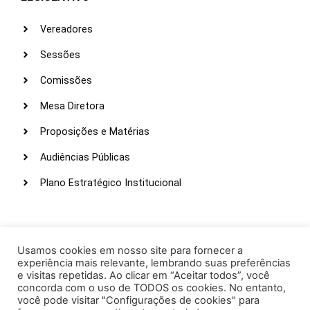
Vereadores
Sessões
Comissões
Mesa Diretora
Proposições e Matérias
Audiências Públicas
Plano Estratégico Institucional
LINKS ÚTEIS
Webmail
Usamos cookies em nosso site para fornecer a
experiência mais relevante, lembrando suas preferências
Intranet
e visitas repetidas. Ao clicar em “Aceitar todos”, você
concorda com o uso de TODOS os cookies. No entanto,
Administração
você pode visitar "Configurações de cookies" para