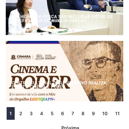
MULHERES DA PESCA SÃO INCLUÍDAS ENTRE OS
BENEFICIÁRIOS DO AUXÍLIO-DEFESO
30/06/2026
CENTRO CULTURAL DO LEGISLATIVO REALIZA
EVENTO CINEMA E PODER
25/06/2026
1
2
3
4
5
6
7
8
9
10
11
…
Próxima