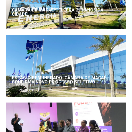
CÂMARA DE MACAÉ CELEBRA 213 ANOS DA
CIDADE
27/07/2026
ESTÁGIO REMUNERADO: CÂMARA DE MACAÉ
CONFIRMA NOVO PROCESSO SELETIVO
20/07/2026