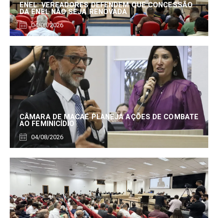
ENEL: VEREADORES DEFENDEM QUE CONCESSÃO
DA ENEL NÃO SEJA RENOVADA
04/08/2026
CÂMARA DE MACAÉ PLANEJA AÇÕES DE COMBATE
AO FEMINICÍDIO
04/08/2026