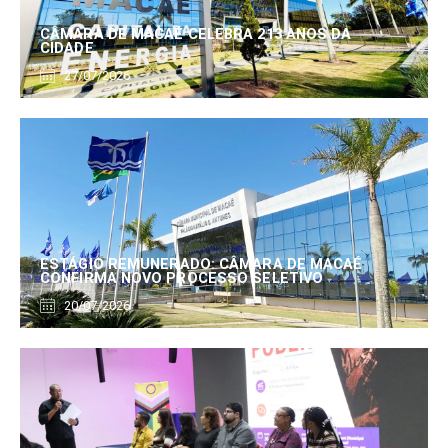
CÂMARA DE MACAÉ CELEBRA 213 ANOS DA
CIDADE
27/07/2026
ESTÁGIO REMUNERADO: CÂMARA DE MACAÉ
CONFIRMA NOVO PROCESSO SELETIVO
20/07/2026