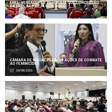
ENEL: VEREADORES DEFENDEM QUE CONCESSÃO
DA ENEL NÃO SEJA RENOVADA
04/08/2026
CÂMARA DE MACAÉ PLANEJA AÇÕES DE COMBATE
AO FEMINICÍDIO
04/08/2026