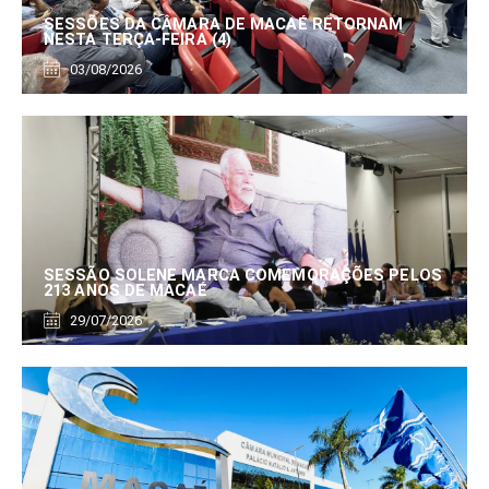
SESSÕES DA CÂMARA DE MACAÉ RETORNAM
NESTA TERÇA-FEIRA (4)
03/08/2026
SESSÃO SOLENE MARCA COMEMORAÇÕES PELOS
213 ANOS DE MACAÉ
29/07/2026