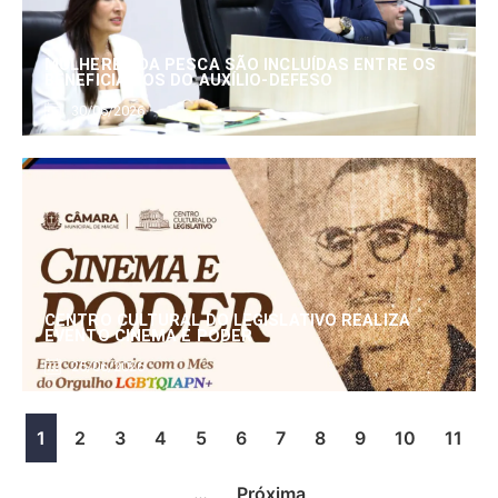
MULHERES DA PESCA SÃO INCLUÍDAS ENTRE OS
BENEFICIÁRIOS DO AUXÍLIO-DEFESO
30/06/2026
CENTRO CULTURAL DO LEGISLATIVO REALIZA
EVENTO CINEMA E PODER
25/06/2026
1
2
3
4
5
6
7
8
9
10
11
…
Próxima