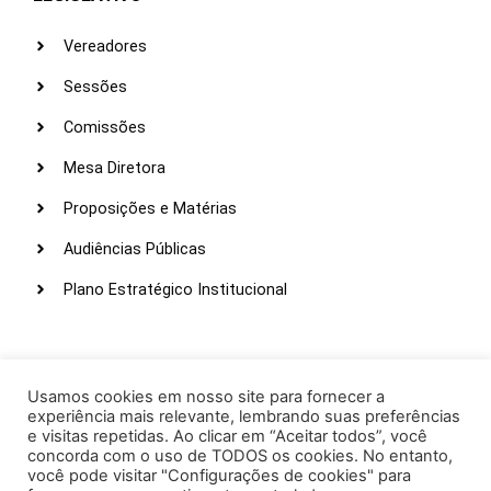
Vereadores
Sessões
Comissões
Mesa Diretora
Proposições e Matérias
Audiências Públicas
Plano Estratégico Institucional
LINKS ÚTEIS
Webmail
Usamos cookies em nosso site para fornecer a
experiência mais relevante, lembrando suas preferências
Intranet
e visitas repetidas. Ao clicar em “Aceitar todos”, você
concorda com o uso de TODOS os cookies. No entanto,
Administração
você pode visitar "Configurações de cookies" para