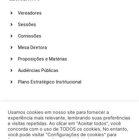
Vereadores
Sessões
Comissões
Mesa Diretora
Proposições e Matérias
Audiências Públicas
Plano Estratégico Institucional
LINKS ÚTEIS
Webmail
Usamos cookies em nosso site para fornecer a
experiência mais relevante, lembrando suas preferências
Intranet
e visitas repetidas. Ao clicar em “Aceitar todos”, você
concorda com o uso de TODOS os cookies. No entanto,
Administração
você pode visitar "Configurações de cookies" para