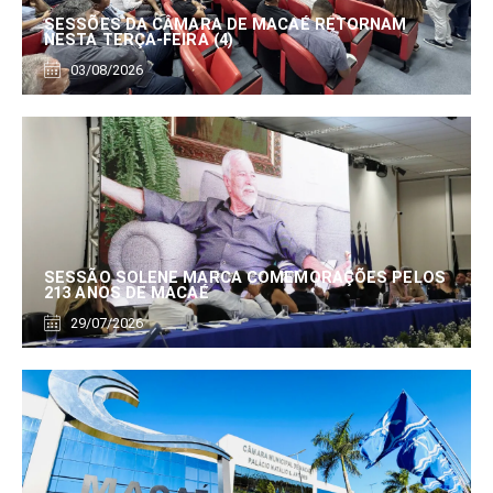
SESSÕES DA CÂMARA DE MACAÉ RETORNAM
NESTA TERÇA-FEIRA (4)
03/08/2026
SESSÃO SOLENE MARCA COMEMORAÇÕES PELOS
213 ANOS DE MACAÉ
29/07/2026