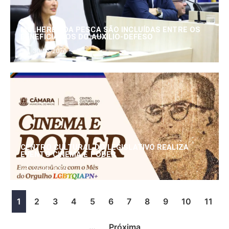
MULHERES DA PESCA SÃO INCLUÍDAS ENTRE OS
BENEFICIÁRIOS DO AUXÍLIO-DEFESO
30/06/2026
CENTRO CULTURAL DO LEGISLATIVO REALIZA
EVENTO CINEMA E PODER
25/06/2026
1
2
3
4
5
6
7
8
9
10
11
…
Próxima