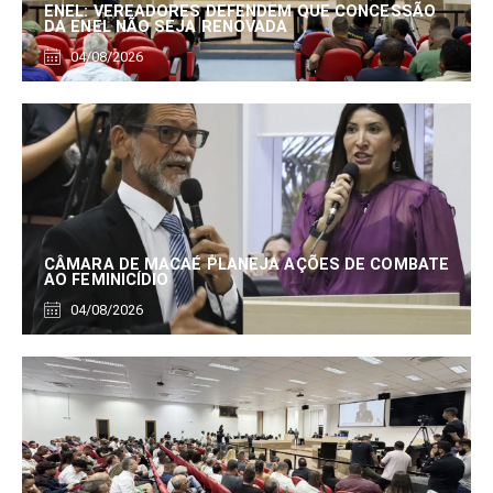
ENEL: VEREADORES DEFENDEM QUE CONCESSÃO
DA ENEL NÃO SEJA RENOVADA
04/08/2026
CÂMARA DE MACAÉ PLANEJA AÇÕES DE COMBATE
AO FEMINICÍDIO
04/08/2026