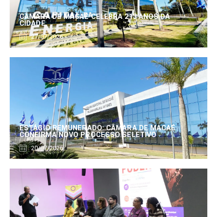
CÂMARA DE MACAÉ CELEBRA 213 ANOS DA
CIDADE
27/07/2026
ESTÁGIO REMUNERADO: CÂMARA DE MACAÉ
CONFIRMA NOVO PROCESSO SELETIVO
20/07/2026