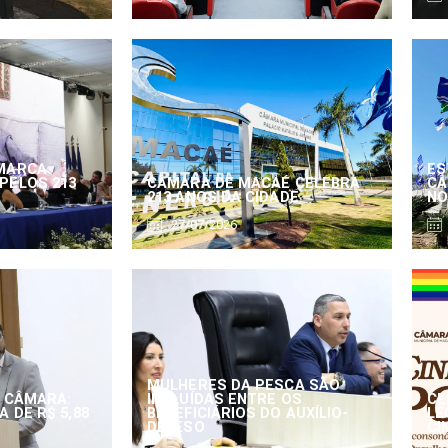
MARCA
ES
PELOS 213
CÂMARA DE MACAÉ CELEBRA
CÂ
213 ANOS DA CIDADE
NO
27/07/2026
MULHERES DA PESCA SÃO
 CÂMARA:
INCLUÍDAS ENTRE OS
CE
 DE R$ 5,88
BENEFICIÁRIOS DO AUXÍLIO-
LE
DEFESO
CI