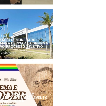
TÁGIO REMUNERADO:
MARA DE MACAÉ CONFIRMA
VO PROCESSO SELETIVO
20/07/2026
NTRO CULTURAL DO
GISLATIVO REALIZA EVENTO
NEMA E PODER