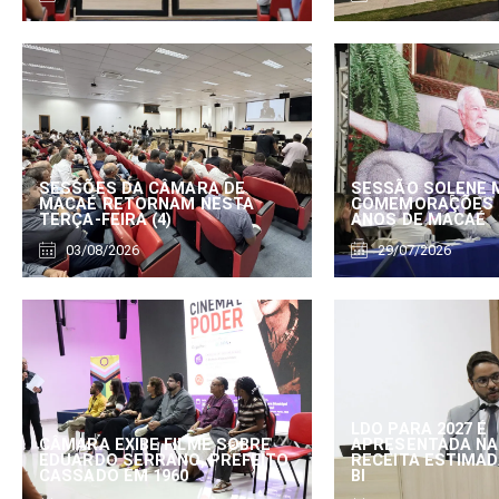
SESSÕES DA CÂMARA DE
SESSÃO SOLENE 
MACAÉ RETORNAM NESTA
COMEMORAÇÕES 
TERÇA-FEIRA (4)
ANOS DE MACAÉ
03/08/2026
29/07/2026
LDO PARA 2027 É
CÂMARA EXIBE FILME SOBRE
APRESENTADA NA
EDUARDO SERRANO, PREFEITO
RECEITA ESTIMADA
CASSADO EM 1960
BI