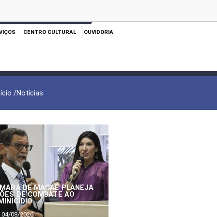
 AQUI PARA REALIZAR SUA PESQUISA
VIÇOS
CENTRO CULTURAL
OUVIDORIA
nício /
Notícias
MARA DE MACAÉ PLANEJA
ÕES DE COMBATE AO
MINICÍDIO
04/08/2026