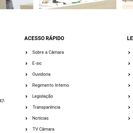
30/06/2026
ACESSO RÁPIDO
LE
Sobre a Câmara
E-sic
Ouvidoria
s
Regimento Interno
Legislação
47-
Transparência
Notícias
TV Câmara
LI