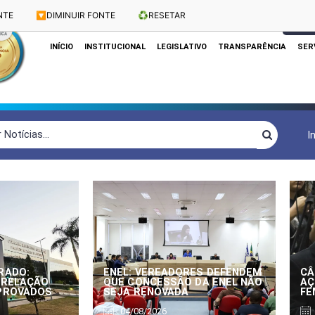
NTE
🔽
DIMINUIR FONTE
♻️
RESETAR
Dias e Horários das Sessões: Terças e Quartas às 10h
CLIQUE
INÍCIO
INSTITUCIONAL
LEGISLATIVO
TRANSPARÊNCIA
SER
I
RADO:
ENEL: VEREADORES DEFENDEM
CÂ
 RELAÇÃO
QUE CONCESSÃO DA ENEL NÃO
AÇ
APROVADOS
SEJA RENOVADA
FE
04/08/2026