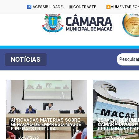
♿ ACESSIBILIDADE:
🔳
CONTRASTE
🔼
AUMENTAR FO
NOTÍCIAS
APROVADAS MATÉRIAS SOBRE
ESTÁGIO REMUNE
GERAÇÃO DE EMPREGO, SAÚDE
CÂMARA DIVULGA
E INFRAESTRUTURA
PRELIMINAR DE 
05/08/2026
05/08/2026