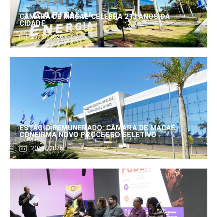
CÂMARA DE MACAÉ CELEBRA 213 ANOS DA
CIDADE
27/07/2026
ESTÁGIO REMUNERADO: CÂMARA DE MACAÉ
CONFIRMA NOVO PROCESSO SELETIVO
20/07/2026