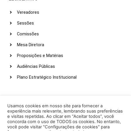
Vereadores
Sessões
Comissões
Mesa Diretora
Proposições e Matérias
Audiências Públicas
Plano Estratégico Institucional
LINKS ÚTEIS
Webmail
Usamos cookies em nosso site para fornecer a
experiência mais relevante, lembrando suas preferências
Intranet
e visitas repetidas. Ao clicar em “Aceitar todos”, você
concorda com o uso de TODOS os cookies. No entanto,
Administração
você pode visitar "Configurações de cookies" para