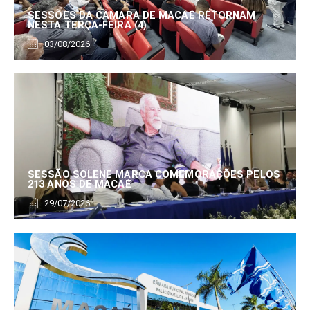
SESSÕES DA CÂMARA DE MACAÉ RETORNAM
NESTA TERÇA-FEIRA (4)
03/08/2026
SESSÃO SOLENE MARCA COMEMORAÇÕES PELOS
213 ANOS DE MACAÉ
29/07/2026