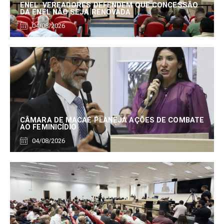
ENEL: VEREADORES DEFENDEM QUE CONCESSÃO
DA ENEL NÃO SEJA RENOVADA
04/08/2026
CÂMARA DE MACAÉ PLANEJA AÇÕES DE COMBATE
AO FEMINICÍDIO
04/08/2026