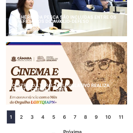
MULHERES DA PESCA SÃO INCLUÍDAS ENTRE OS
BENEFICIÁRIOS DO AUXÍLIO-DEFESO
30/06/2026
CENTRO CULTURAL DO LEGISLATIVO REALIZA
EVENTO CINEMA E PODER
25/06/2026
1
2
3
4
5
6
7
8
9
10
11
…
Próxima