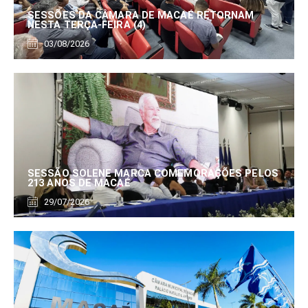
SESSÕES DA CÂMARA DE MACAÉ RETORNAM
NESTA TERÇA-FEIRA (4)
03/08/2026
SESSÃO SOLENE MARCA COMEMORAÇÕES PELOS
213 ANOS DE MACAÉ
29/07/2026