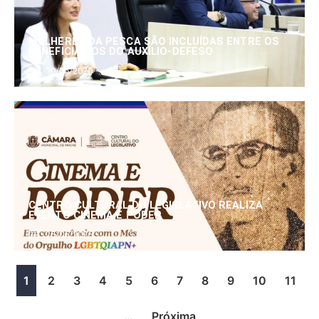
MULHERES DA PESCA SÃO INCLUÍDAS ENTRE OS
BENEFICIÁRIOS DO AUXÍLIO-DEFESO
30/06/2026
CENTRO CULTURAL DO LEGISLATIVO REALIZA
EVENTO CINEMA E PODER
25/06/2026
1
2
3
4
5
6
7
8
9
10
11
…
Próxima