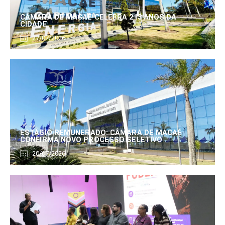
CÂMARA DE MACAÉ CELEBRA 213 ANOS DA
CIDADE
27/07/2026
ESTÁGIO REMUNERADO: CÂMARA DE MACAÉ
CONFIRMA NOVO PROCESSO SELETIVO
20/07/2026