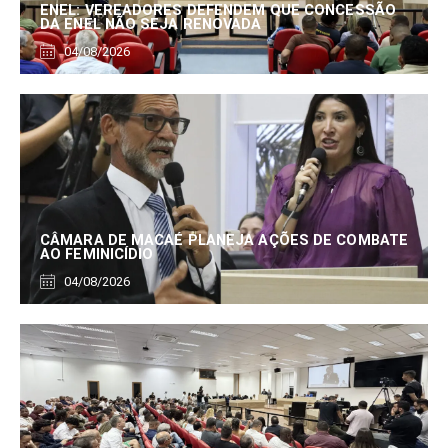
ENEL: VEREADORES DEFENDEM QUE CONCESSÃO
DA ENEL NÃO SEJA RENOVADA
04/08/2026
CÂMARA DE MACAÉ PLANEJA AÇÕES DE COMBATE
AO FEMINICÍDIO
04/08/2026