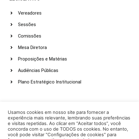
Vereadores
Sessões
Comissões
Mesa Diretora
Proposições e Matérias
Audiências Públicas
Plano Estratégico Institucional
LINKS ÚTEIS
Webmail
Usamos cookies em nosso site para fornecer a
experiência mais relevante, lembrando suas preferências
Intranet
e visitas repetidas. Ao clicar em “Aceitar todos”, você
concorda com o uso de TODOS os cookies. No entanto,
Administração
você pode visitar "Configurações de cookies" para