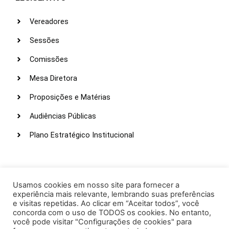
Vereadores
Sessões
Comissões
Mesa Diretora
Proposições e Matérias
Audiências Públicas
Plano Estratégico Institucional
LINKS ÚTEIS
Webmail
Usamos cookies em nosso site para fornecer a
experiência mais relevante, lembrando suas preferências
Intranet
e visitas repetidas. Ao clicar em “Aceitar todos”, você
concorda com o uso de TODOS os cookies. No entanto,
Administração
você pode visitar "Configurações de cookies" para