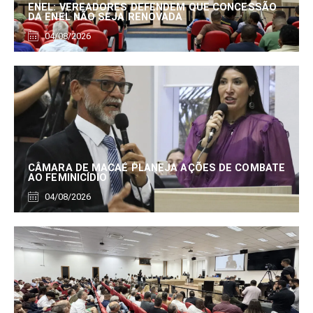
ENEL: VEREADORES DEFENDEM QUE CONCESSÃO
DA ENEL NÃO SEJA RENOVADA
04/08/2026
CÂMARA DE MACAÉ PLANEJA AÇÕES DE COMBATE
AO FEMINICÍDIO
04/08/2026