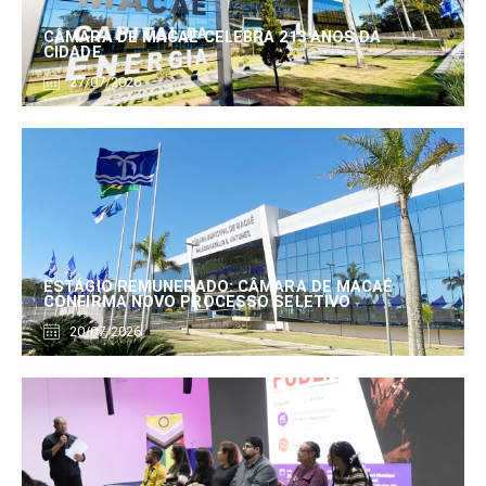
CÂMARA DE MACAÉ CELEBRA 213 ANOS DA
CIDADE
27/07/2026
ESTÁGIO REMUNERADO: CÂMARA DE MACAÉ
CONFIRMA NOVO PROCESSO SELETIVO
20/07/2026