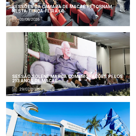
SESSÕES DA CÂMARA DE MACAÉ RETORNAM
NESTA TERÇA-FEIRA (4)
03/08/2026
SESSÃO SOLENE MARCA COMEMORAÇÕES PELOS
213 ANOS DE MACAÉ
29/07/2026