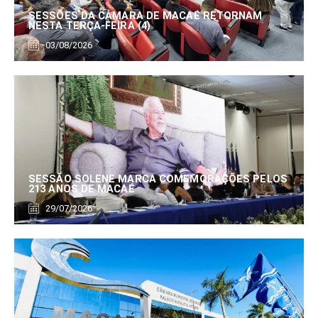
SESSÕES DA CÂMARA DE MACAÉ RETORNAM
NESTA TERÇA-FEIRA (4)
03/08/2026
SESSÃO SOLENE MARCA COMEMORAÇÕES PELOS
213 ANOS DE MACAÉ
29/07/2026