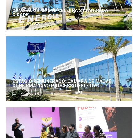
CÂMARA DE MACAÉ CELEBRA 213 ANOS DA
CIDADE
27/07/2026
ESTÁGIO REMUNERADO: CÂMARA DE MACAÉ
CONFIRMA NOVO PROCESSO SELETIVO
20/07/2026