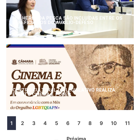
MULHERES DA PESCA SÃO INCLUÍDAS ENTRE OS
BENEFICIÁRIOS DO AUXÍLIO-DEFESO
30/06/2026
CENTRO CULTURAL DO LEGISLATIVO REALIZA
EVENTO CINEMA E PODER
25/06/2026
1
2
3
4
5
6
7
8
9
10
11
…
Próxima