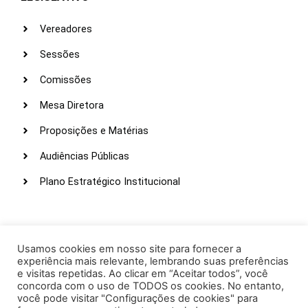
Vereadores
Sessões
Comissões
Mesa Diretora
Proposições e Matérias
Audiências Públicas
Plano Estratégico Institucional
LINKS ÚTEIS
Webmail
Usamos cookies em nosso site para fornecer a
experiência mais relevante, lembrando suas preferências
Intranet
e visitas repetidas. Ao clicar em “Aceitar todos”, você
concorda com o uso de TODOS os cookies. No entanto,
Administração
você pode visitar "Configurações de cookies" para