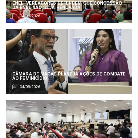
ENEL: VEREADORES DEFENDEM QUE CONCESSÃO
DA ENEL NÃO SEJA RENOVADA
04/08/2026
CÂMARA DE MACAÉ PLANEJA AÇÕES DE COMBATE
AO FEMINICÍDIO
04/08/2026