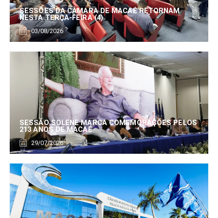
SESSÕES DA CÂMARA DE MACAÉ RETORNAM
NESTA TERÇA-FEIRA (4)
03/08/2026
SESSÃO SOLENE MARCA COMEMORAÇÕES PELOS
213 ANOS DE MACAÉ
29/07/2026