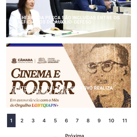
MULHERES DA PESCA SÃO INCLUÍDAS ENTRE OS
BENEFICIÁRIOS DO AUXÍLIO-DEFESO
30/06/2026
CENTRO CULTURAL DO LEGISLATIVO REALIZA
EVENTO CINEMA E PODER
25/06/2026
1
2
3
4
5
6
7
8
9
10
11
…
Próxima