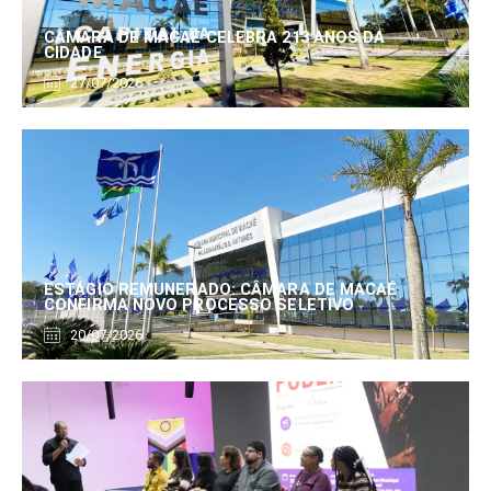
CÂMARA DE MACAÉ CELEBRA 213 ANOS DA
CIDADE
27/07/2026
ESTÁGIO REMUNERADO: CÂMARA DE MACAÉ
CONFIRMA NOVO PROCESSO SELETIVO
20/07/2026