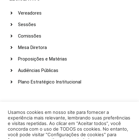
Vereadores
Sessões
Comissões
Mesa Diretora
Proposições e Matérias
Audiências Públicas
Plano Estratégico Institucional
LINKS ÚTEIS
Webmail
Usamos cookies em nosso site para fornecer a
experiência mais relevante, lembrando suas preferências
Intranet
e visitas repetidas. Ao clicar em “Aceitar todos”, você
concorda com o uso de TODOS os cookies. No entanto,
Administração
você pode visitar "Configurações de cookies" para