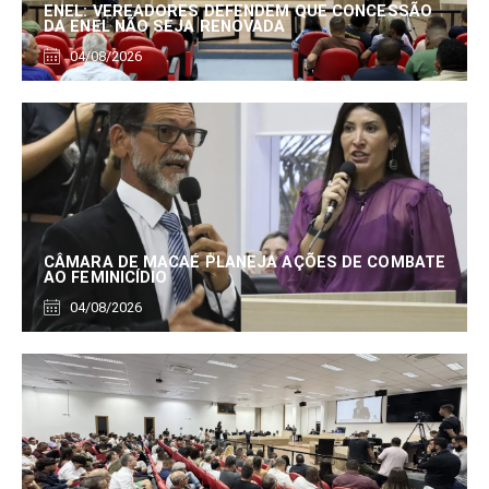
ENEL: VEREADORES DEFENDEM QUE CONCESSÃO
DA ENEL NÃO SEJA RENOVADA
04/08/2026
CÂMARA DE MACAÉ PLANEJA AÇÕES DE COMBATE
AO FEMINICÍDIO
04/08/2026