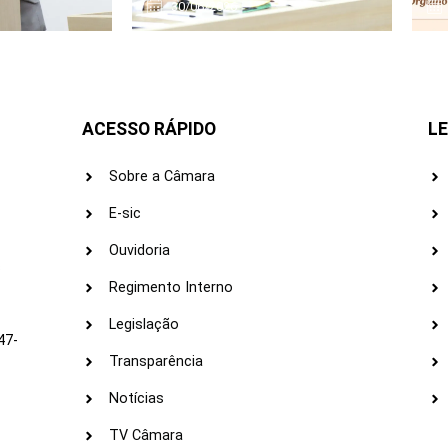
30/06/2026
ACESSO RÁPIDO
LE
Sobre a Câmara
E-sic
Ouvidoria
s
Regimento Interno
Legislação
47-
Transparência
Notícias
TV Câmara
LI