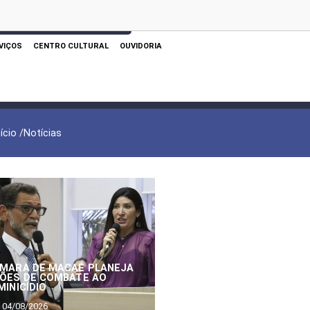
 AQUI PARA REALIZAR SUA PESQUISA
VIÇOS
CENTRO CULTURAL
OUVIDORIA
nício /
Notícias
MARA DE MACAÉ PLANEJA
ÕES DE COMBATE AO
MINICÍDIO
04/08/2026