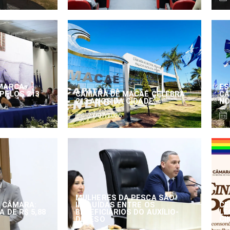
MARCA
ES
PELOS 213
CÂMARA DE MACAÉ CELEBRA
CÂ
213 ANOS DA CIDADE
NO
27/07/2026
MULHERES DA PESCA SÃO
 CÂMARA:
INCLUÍDAS ENTRE OS
CE
 DE R$ 5,88
BENEFICIÁRIOS DO AUXÍLIO-
LE
DEFESO
CI