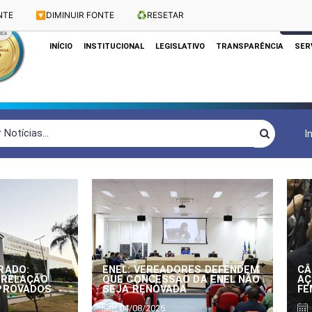
NTE
🔽
DIMINUIR FONTE
♻️
RESETAR
Dias e Horários das Sessões: Terças e Quartas às 10h
CLIQUE
INÍCIO
INSTITUCIONAL
LEGISLATIVO
TRANSPARÊNCIA
SER
I
RADO:
ENEL: VEREADORES DEFENDEM
CÂ
 RELAÇÃO
QUE CONCESSÃO DA ENEL NÃO
AÇ
APROVADOS
SEJA RENOVADA
FE
04/08/2026