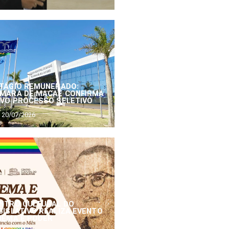
TÁGIO REMUNERADO:
MARA DE MACAÉ CONFIRMA
VO PROCESSO SELETIVO
20/07/2026
NTRO CULTURAL DO
GISLATIVO REALIZA EVENTO
NEMA E PODER