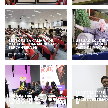
SESSÕES DA CÂMARA DE
SESSÃO SOLENE 
MACAÉ RETORNAM NESTA
COMEMORAÇÕES 
TERÇA-FEIRA (4)
ANOS DE MACAÉ
03/08/2026
29/07/2026
LDO PARA 2027 É
CÂMARA EXIBE FILME SOBRE
APRESENTADA NA
EDUARDO SERRANO, PREFEITO
RECEITA ESTIMADA
CASSADO EM 1960
BI