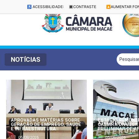
♿ ACESSIBILIDADE:
🔳
CONTRASTE
🔼
AUMENTAR FO
NOTÍCIAS
APROVADAS MATÉRIAS SOBRE
ESTÁGIO REMUNE
GERAÇÃO DE EMPREGO, SAÚDE
CÂMARA DIVULGA
E INFRAESTRUTURA
PRELIMINAR DE 
05/08/2026
05/08/2026