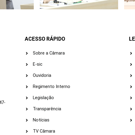
30/06/2026
ACESSO RÁPIDO
LE
Sobre a Câmara
E-sic
Ouvidoria
s
Regimento Interno
Legislação
47-
Transparência
Notícias
TV Câmara
LI