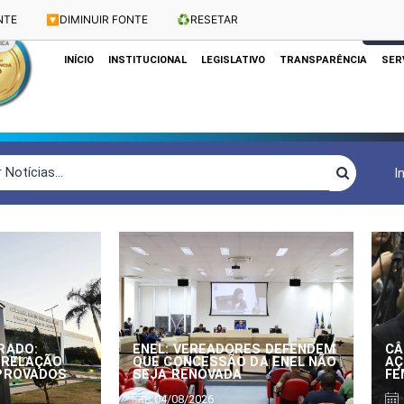
NTE
🔽
DIMINUIR FONTE
♻️
RESETAR
Dias e Horários das Sessões: Terças e Quartas às 10h
CLIQUE
INÍCIO
INSTITUCIONAL
LEGISLATIVO
TRANSPARÊNCIA
SER
I
RADO:
ENEL: VEREADORES DEFENDEM
CÂ
 RELAÇÃO
QUE CONCESSÃO DA ENEL NÃO
AÇ
APROVADOS
SEJA RENOVADA
FE
04/08/2026