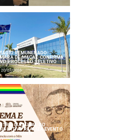
TÁGIO REMUNERADO:
MARA DE MACAÉ CONFIRMA
VO PROCESSO SELETIVO
20/07/2026
NTRO CULTURAL DO
GISLATIVO REALIZA EVENTO
NEMA E PODER