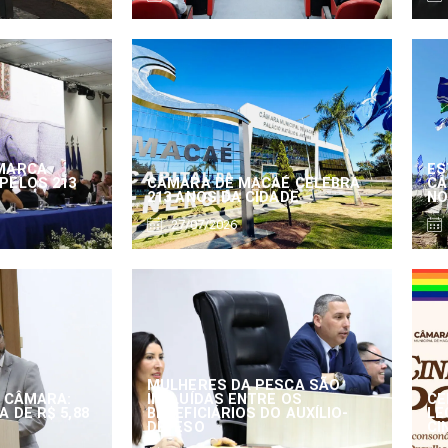
MARCA
ES
PELOS 213
CÂMARA DE MACAÉ CELEBRA
CÂ
213 ANOS DA CIDADE
NO
27/07/2026
MULHERES DA PESCA SÃO
 CÂMARA:
INCLUÍDAS ENTRE OS
CE
 DE R$ 5,88
BENEFICIÁRIOS DO AUXÍLIO-
LE
DEFESO
CI