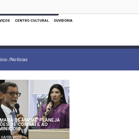
 AQUI PARA REALIZAR SUA PESQUISA
VIÇOS
CENTRO CULTURAL
OUVIDORIA
nício /
Notícias
MARA DE MACAÉ PLANEJA
ÕES DE COMBATE AO
MINICÍDIO
04/08/2026