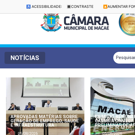
♿ ACESSIBILIDADE:
🔳
CONTRASTE
🔼
AUMENTAR FO
NOTÍCIAS
APROVADAS MATÉRIAS SOBRE
ESTÁGIO REMUNE
GERAÇÃO DE EMPREGO, SAÚDE
CÂMARA DIVULGA
E INFRAESTRUTURA
PRELIMINAR DE 
05/08/2026
05/08/2026