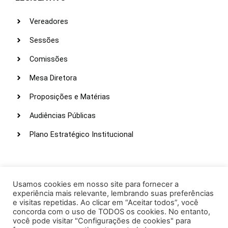
Vereadores
Sessões
Comissões
Mesa Diretora
Proposições e Matérias
Audiências Públicas
Plano Estratégico Institucional
LINKS ÚTEIS
Webmail
Usamos cookies em nosso site para fornecer a
experiência mais relevante, lembrando suas preferências
Intranet
e visitas repetidas. Ao clicar em “Aceitar todos”, você
concorda com o uso de TODOS os cookies. No entanto,
Administração
você pode visitar "Configurações de cookies" para