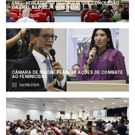
ENEL: VEREADORES DEFENDEM QUE CONCESSÃO
DA ENEL NÃO SEJA RENOVADA
04/08/2026
CÂMARA DE MACAÉ PLANEJA AÇÕES DE COMBATE
AO FEMINICÍDIO
04/08/2026