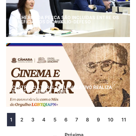
MULHERES DA PESCA SÃO INCLUÍDAS ENTRE OS
BENEFICIÁRIOS DO AUXÍLIO-DEFESO
30/06/2026
CENTRO CULTURAL DO LEGISLATIVO REALIZA
EVENTO CINEMA E PODER
25/06/2026
1
2
3
4
5
6
7
8
9
10
11
…
Próxima