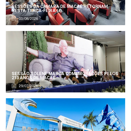
SESSÕES DA CÂMARA DE MACAÉ RETORNAM
NESTA TERÇA-FEIRA (4)
03/08/2026
SESSÃO SOLENE MARCA COMEMORAÇÕES PELOS
213 ANOS DE MACAÉ
29/07/2026