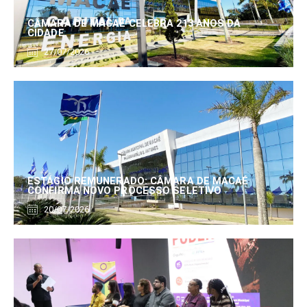
CÂMARA DE MACAÉ CELEBRA 213 ANOS DA
CIDADE
27/07/2026
ESTÁGIO REMUNERADO: CÂMARA DE MACAÉ
CONFIRMA NOVO PROCESSO SELETIVO
20/07/2026