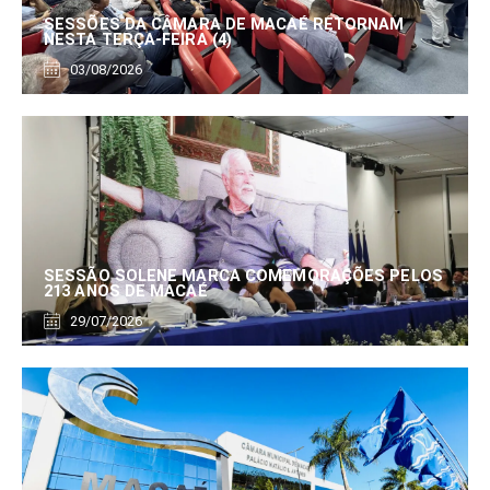
SESSÕES DA CÂMARA DE MACAÉ RETORNAM
NESTA TERÇA-FEIRA (4)
03/08/2026
SESSÃO SOLENE MARCA COMEMORAÇÕES PELOS
213 ANOS DE MACAÉ
29/07/2026