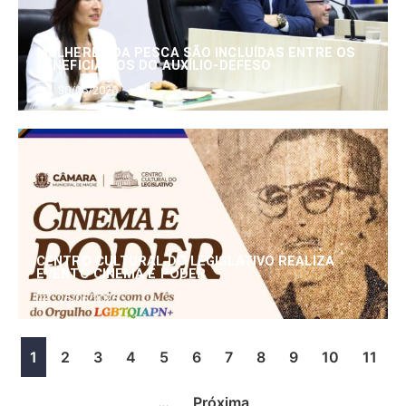
MULHERES DA PESCA SÃO INCLUÍDAS ENTRE OS
BENEFICIÁRIOS DO AUXÍLIO-DEFESO
30/06/2026
CENTRO CULTURAL DO LEGISLATIVO REALIZA
EVENTO CINEMA E PODER
25/06/2026
1
2
3
4
5
6
7
8
9
10
11
…
Próxima