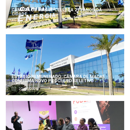
CÂMARA DE MACAÉ CELEBRA 213 ANOS DA
CIDADE
27/07/2026
ESTÁGIO REMUNERADO: CÂMARA DE MACAÉ
CONFIRMA NOVO PROCESSO SELETIVO
20/07/2026