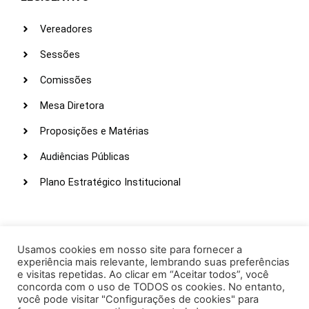
Vereadores
Sessões
Comissões
Mesa Diretora
Proposições e Matérias
Audiências Públicas
Plano Estratégico Institucional
LINKS ÚTEIS
Webmail
Usamos cookies em nosso site para fornecer a
experiência mais relevante, lembrando suas preferências
Intranet
e visitas repetidas. Ao clicar em “Aceitar todos”, você
concorda com o uso de TODOS os cookies. No entanto,
Administração
você pode visitar "Configurações de cookies" para