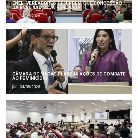
ENEL: VEREADORES DEFENDEM QUE CONCESSÃO
DA ENEL NÃO SEJA RENOVADA
04/08/2026
CÂMARA DE MACAÉ PLANEJA AÇÕES DE COMBATE
AO FEMINICÍDIO
04/08/2026