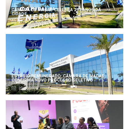
CÂMARA DE MACAÉ CELEBRA 213 ANOS DA
CIDADE
27/07/2026
ESTÁGIO REMUNERADO: CÂMARA DE MACAÉ
CONFIRMA NOVO PROCESSO SELETIVO
20/07/2026