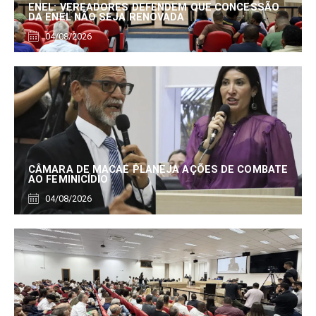
ENEL: VEREADORES DEFENDEM QUE CONCESSÃO
DA ENEL NÃO SEJA RENOVADA
04/08/2026
CÂMARA DE MACAÉ PLANEJA AÇÕES DE COMBATE
AO FEMINICÍDIO
04/08/2026