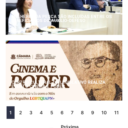
MULHERES DA PESCA SÃO INCLUÍDAS ENTRE OS
BENEFICIÁRIOS DO AUXÍLIO-DEFESO
30/06/2026
CENTRO CULTURAL DO LEGISLATIVO REALIZA
EVENTO CINEMA E PODER
25/06/2026
1
2
3
4
5
6
7
8
9
10
11
…
Próxima