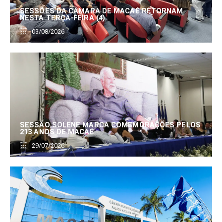
SESSÕES DA CÂMARA DE MACAÉ RETORNAM
NESTA TERÇA-FEIRA (4)
03/08/2026
SESSÃO SOLENE MARCA COMEMORAÇÕES PELOS
213 ANOS DE MACAÉ
29/07/2026