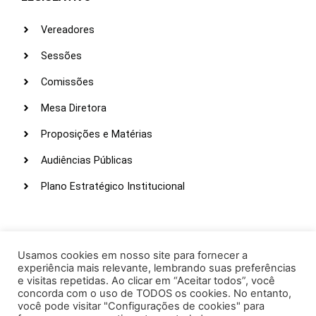
Vereadores
Sessões
Comissões
Mesa Diretora
Proposições e Matérias
Audiências Públicas
Plano Estratégico Institucional
LINKS ÚTEIS
Webmail
Usamos cookies em nosso site para fornecer a
experiência mais relevante, lembrando suas preferências
Intranet
e visitas repetidas. Ao clicar em “Aceitar todos”, você
concorda com o uso de TODOS os cookies. No entanto,
Administração
você pode visitar "Configurações de cookies" para