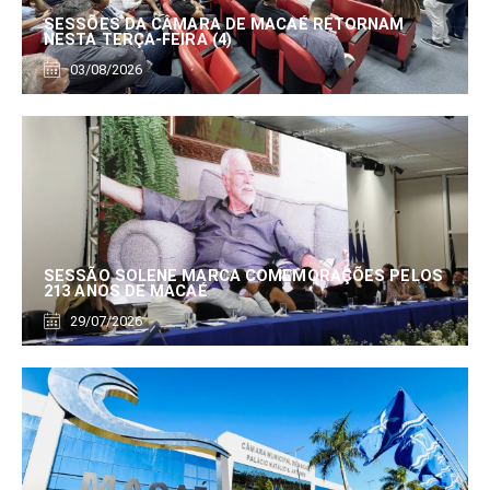
SESSÕES DA CÂMARA DE MACAÉ RETORNAM
NESTA TERÇA-FEIRA (4)
03/08/2026
SESSÃO SOLENE MARCA COMEMORAÇÕES PELOS
213 ANOS DE MACAÉ
29/07/2026