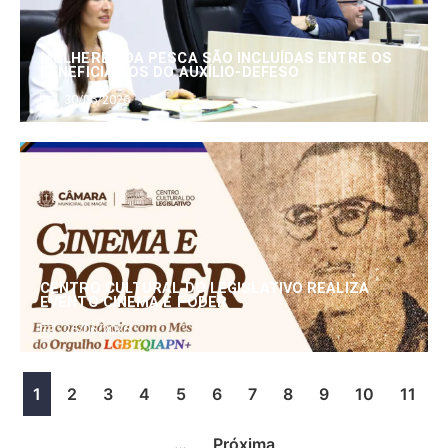
MULHERES DA PESCA SÃO INCLUÍDAS ENTRE OS
BENEFICIÁRIOS DO AUXÍLIO-DEFESO
30/06/2026
CENTRO CULTURAL DO LEGISLATIVO REALIZA
EVENTO CINEMA E PODER
25/06/2026
1
2
3
4
5
6
7
8
9
10
11
…
Próxima