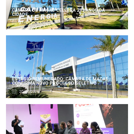
CÂMARA DE MACAÉ CELEBRA 213 ANOS DA
CIDADE
27/07/2026
ESTÁGIO REMUNERADO: CÂMARA DE MACAÉ
CONFIRMA NOVO PROCESSO SELETIVO
20/07/2026