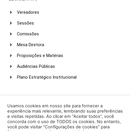
Vereadores
Sessões
Comissões
Mesa Diretora
Proposições e Matérias
Audiências Públicas
Plano Estratégico Institucional
LINKS ÚTEIS
Webmail
Usamos cookies em nosso site para fornecer a
experiência mais relevante, lembrando suas preferências
Intranet
e visitas repetidas. Ao clicar em “Aceitar todos”, você
concorda com o uso de TODOS os cookies. No entanto,
Administração
você pode visitar "Configurações de cookies" para