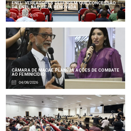
ENEL: VEREADORES DEFENDEM QUE CONCESSÃO
DA ENEL NÃO SEJA RENOVADA
04/08/2026
CÂMARA DE MACAÉ PLANEJA AÇÕES DE COMBATE
AO FEMINICÍDIO
04/08/2026