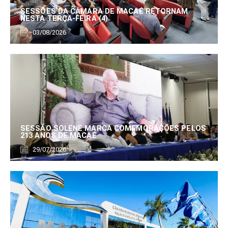
SESSÕES DA CÂMARA DE MACAÉ RETORNAM
NESTA TERÇA-FEIRA (4)
03/08/2026
SESSÃO SOLENE MARCA COMEMORAÇÕES PELOS
213 ANOS DE MACAÉ
29/07/2026