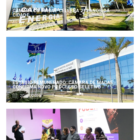
CÂMARA DE MACAÉ CELEBRA 213 ANOS DA
CIDADE
27/07/2026
ESTÁGIO REMUNERADO: CÂMARA DE MACAÉ
CONFIRMA NOVO PROCESSO SELETIVO
20/07/2026