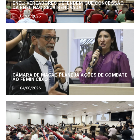
ENEL: VEREADORES DEFENDEM QUE CONCESSÃO
DA ENEL NÃO SEJA RENOVADA
04/08/2026
CÂMARA DE MACAÉ PLANEJA AÇÕES DE COMBATE
AO FEMINICÍDIO
04/08/2026