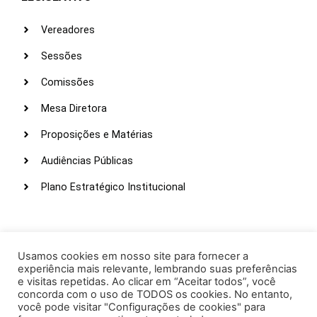
Vereadores
Sessões
Comissões
Mesa Diretora
Proposições e Matérias
Audiências Públicas
Plano Estratégico Institucional
LINKS ÚTEIS
Webmail
Usamos cookies em nosso site para fornecer a
experiência mais relevante, lembrando suas preferências
Intranet
e visitas repetidas. Ao clicar em “Aceitar todos”, você
concorda com o uso de TODOS os cookies. No entanto,
Administração
você pode visitar "Configurações de cookies" para