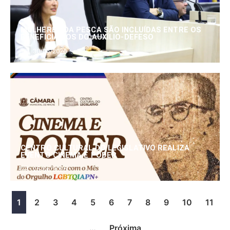
MULHERES DA PESCA SÃO INCLUÍDAS ENTRE OS
BENEFICIÁRIOS DO AUXÍLIO-DEFESO
30/06/2026
CENTRO CULTURAL DO LEGISLATIVO REALIZA
EVENTO CINEMA E PODER
25/06/2026
1
2
3
4
5
6
7
8
9
10
11
…
Próxima