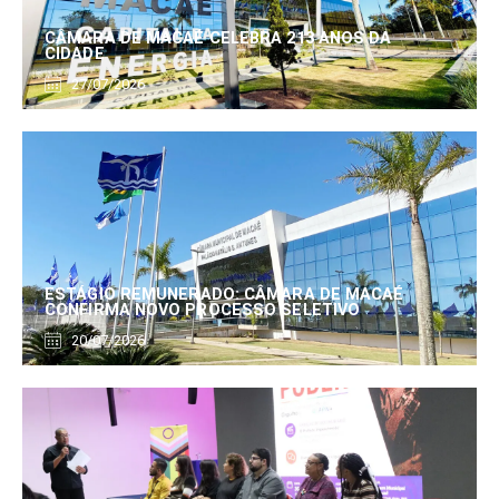
CÂMARA DE MACAÉ CELEBRA 213 ANOS DA
CIDADE
27/07/2026
ESTÁGIO REMUNERADO: CÂMARA DE MACAÉ
CONFIRMA NOVO PROCESSO SELETIVO
20/07/2026