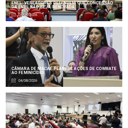
ENEL: VEREADORES DEFENDEM QUE CONCESSÃO
DA ENEL NÃO SEJA RENOVADA
04/08/2026
CÂMARA DE MACAÉ PLANEJA AÇÕES DE COMBATE
AO FEMINICÍDIO
04/08/2026