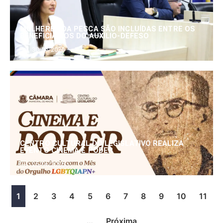
MULHERES DA PESCA SÃO INCLUÍDAS ENTRE OS
BENEFICIÁRIOS DO AUXÍLIO-DEFESO
30/06/2026
CENTRO CULTURAL DO LEGISLATIVO REALIZA
EVENTO CINEMA E PODER
25/06/2026
1
2
3
4
5
6
7
8
9
10
11
…
Próxima