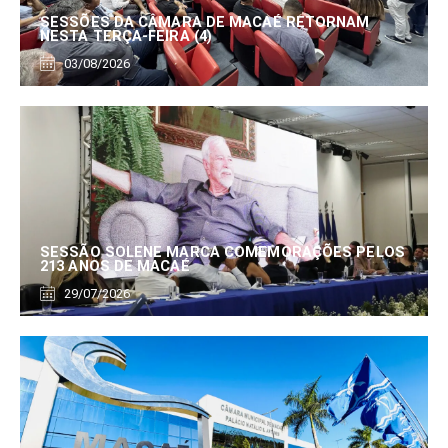
SESSÕES DA CÂMARA DE MACAÉ RETORNAM
NESTA TERÇA-FEIRA (4)
03/08/2026
SESSÃO SOLENE MARCA COMEMORAÇÕES PELOS
213 ANOS DE MACAÉ
29/07/2026