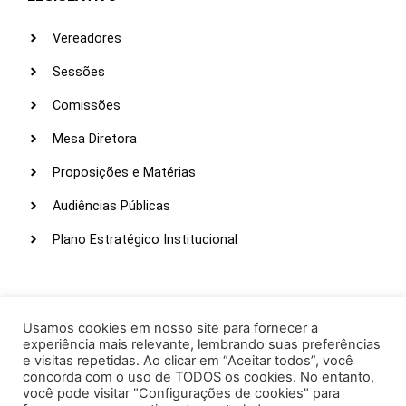
Vereadores
Sessões
Comissões
Mesa Diretora
Proposições e Matérias
Audiências Públicas
Plano Estratégico Institucional
LINKS ÚTEIS
Webmail
Usamos cookies em nosso site para fornecer a
experiência mais relevante, lembrando suas preferências
Intranet
e visitas repetidas. Ao clicar em “Aceitar todos”, você
concorda com o uso de TODOS os cookies. No entanto,
Administração
você pode visitar "Configurações de cookies" para