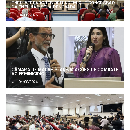
ENEL: VEREADORES DEFENDEM QUE CONCESSÃO
DA ENEL NÃO SEJA RENOVADA
04/08/2026
CÂMARA DE MACAÉ PLANEJA AÇÕES DE COMBATE
AO FEMINICÍDIO
04/08/2026