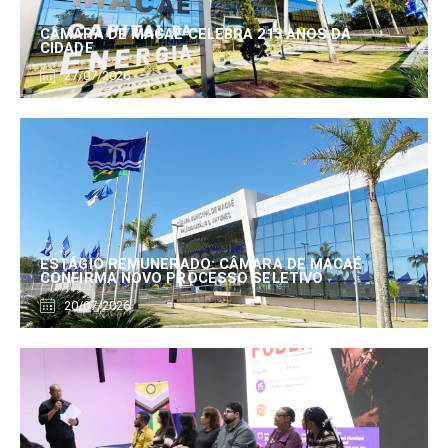
CÂMARA DE MACAÉ CELEBRA 213 ANOS DA
CIDADE
27/07/2026
ESTÁGIO REMUNERADO: CÂMARA DE MACAÉ
CONFIRMA NOVO PROCESSO SELETIVO
20/07/2026