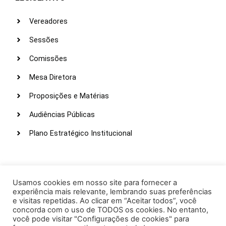
Vereadores
Sessões
Comissões
Mesa Diretora
Proposições e Matérias
Audiências Públicas
Plano Estratégico Institucional
LINKS ÚTEIS
Webmail
Usamos cookies em nosso site para fornecer a
experiência mais relevante, lembrando suas preferências
Intranet
e visitas repetidas. Ao clicar em “Aceitar todos”, você
concorda com o uso de TODOS os cookies. No entanto,
Administração
você pode visitar "Configurações de cookies" para