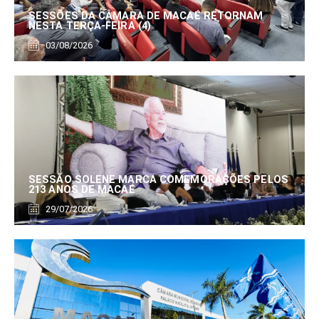
SESSÕES DA CÂMARA DE MACAÉ RETORNAM
NESTA TERÇA-FEIRA (4)
03/08/2026
SESSÃO SOLENE MARCA COMEMORAÇÕES PELOS
213 ANOS DE MACAÉ
29/07/2026