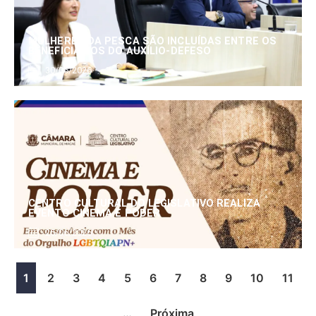
MULHERES DA PESCA SÃO INCLUÍDAS ENTRE OS
BENEFICIÁRIOS DO AUXÍLIO-DEFESO
30/06/2026
CENTRO CULTURAL DO LEGISLATIVO REALIZA
EVENTO CINEMA E PODER
25/06/2026
1
2
3
4
5
6
7
8
9
10
11
…
Próxima