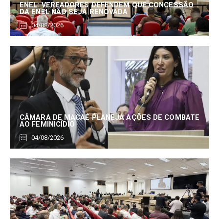
ENEL: VEREADORES DEFENDEM QUE CONCESSÃO
DA ENEL NÃO SEJA RENOVADA
04/08/2026
CÂMARA DE MACAÉ PLANEJA AÇÕES DE COMBATE
AO FEMINICÍDIO
04/08/2026