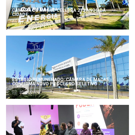
CÂMARA DE MACAÉ CELEBRA 213 ANOS DA
CIDADE
27/07/2026
ESTÁGIO REMUNERADO: CÂMARA DE MACAÉ
CONFIRMA NOVO PROCESSO SELETIVO
20/07/2026