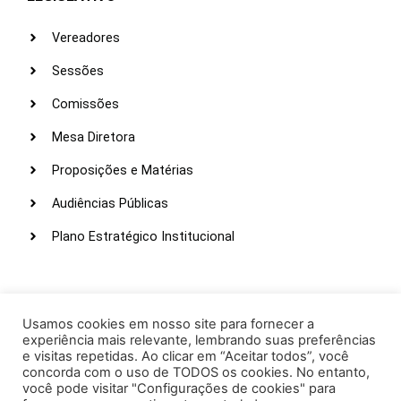
Vereadores
Sessões
Comissões
Mesa Diretora
Proposições e Matérias
Audiências Públicas
Plano Estratégico Institucional
LINKS ÚTEIS
Webmail
Usamos cookies em nosso site para fornecer a
experiência mais relevante, lembrando suas preferências
Intranet
e visitas repetidas. Ao clicar em “Aceitar todos”, você
concorda com o uso de TODOS os cookies. No entanto,
Administração
você pode visitar "Configurações de cookies" para