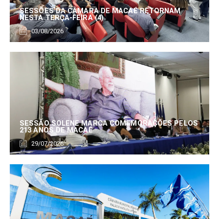
SESSÕES DA CÂMARA DE MACAÉ RETORNAM
NESTA TERÇA-FEIRA (4)
03/08/2026
SESSÃO SOLENE MARCA COMEMORAÇÕES PELOS
213 ANOS DE MACAÉ
29/07/2026