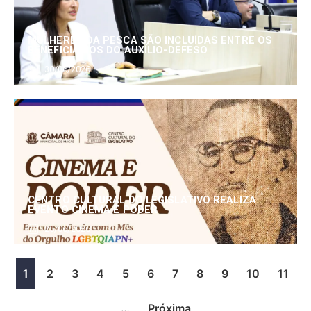
MULHERES DA PESCA SÃO INCLUÍDAS ENTRE OS
BENEFICIÁRIOS DO AUXÍLIO-DEFESO
30/06/2026
CENTRO CULTURAL DO LEGISLATIVO REALIZA
EVENTO CINEMA E PODER
25/06/2026
1
2
3
4
5
6
7
8
9
10
11
…
Próxima