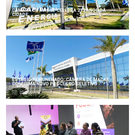
CÂMARA DE MACAÉ CELEBRA 213 ANOS DA
CIDADE
27/07/2026
ESTÁGIO REMUNERADO: CÂMARA DE MACAÉ
CONFIRMA NOVO PROCESSO SELETIVO
20/07/2026