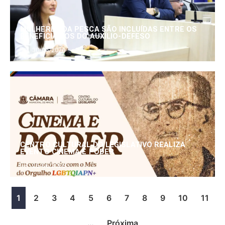
MULHERES DA PESCA SÃO INCLUÍDAS ENTRE OS
BENEFICIÁRIOS DO AUXÍLIO-DEFESO
30/06/2026
CENTRO CULTURAL DO LEGISLATIVO REALIZA
EVENTO CINEMA E PODER
25/06/2026
1
2
3
4
5
6
7
8
9
10
11
…
Próxima