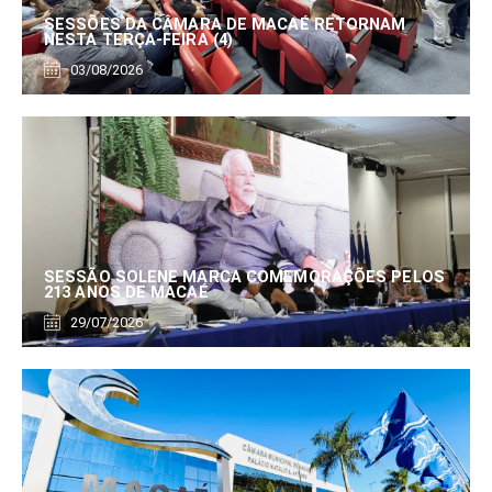
SESSÕES DA CÂMARA DE MACAÉ RETORNAM
NESTA TERÇA-FEIRA (4)
03/08/2026
SESSÃO SOLENE MARCA COMEMORAÇÕES PELOS
213 ANOS DE MACAÉ
29/07/2026