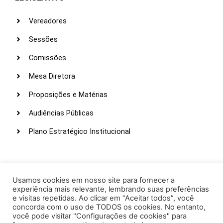
Vereadores
Sessões
Comissões
Mesa Diretora
Proposições e Matérias
Audiências Públicas
Plano Estratégico Institucional
LINKS ÚTEIS
Webmail
Usamos cookies em nosso site para fornecer a
experiência mais relevante, lembrando suas preferências
Intranet
e visitas repetidas. Ao clicar em “Aceitar todos”, você
concorda com o uso de TODOS os cookies. No entanto,
Administração
você pode visitar "Configurações de cookies" para