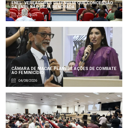
ENEL: VEREADORES DEFENDEM QUE CONCESSÃO
DA ENEL NÃO SEJA RENOVADA
04/08/2026
CÂMARA DE MACAÉ PLANEJA AÇÕES DE COMBATE
AO FEMINICÍDIO
04/08/2026