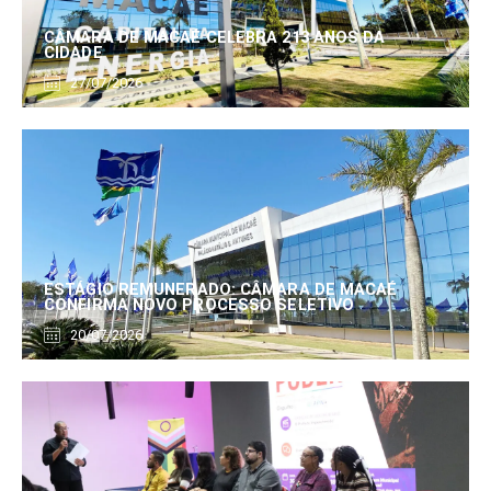
CÂMARA DE MACAÉ CELEBRA 213 ANOS DA
CIDADE
27/07/2026
ESTÁGIO REMUNERADO: CÂMARA DE MACAÉ
CONFIRMA NOVO PROCESSO SELETIVO
20/07/2026