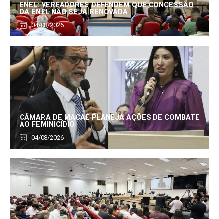
ENEL: VEREADORES DEFENDEM QUE CONCESSÃO
DA ENEL NÃO SEJA RENOVADA
04/08/2026
CÂMARA DE MACAÉ PLANEJA AÇÕES DE COMBATE
AO FEMINICÍDIO
04/08/2026