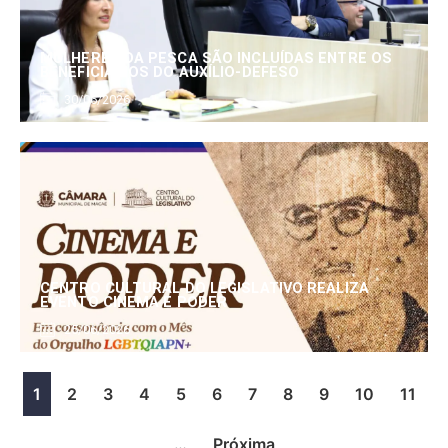
MULHERES DA PESCA SÃO INCLUÍDAS ENTRE OS
BENEFICIÁRIOS DO AUXÍLIO-DEFESO
30/06/2026
CENTRO CULTURAL DO LEGISLATIVO REALIZA
EVENTO CINEMA E PODER
25/06/2026
1
2
3
4
5
6
7
8
9
10
11
…
Próxima