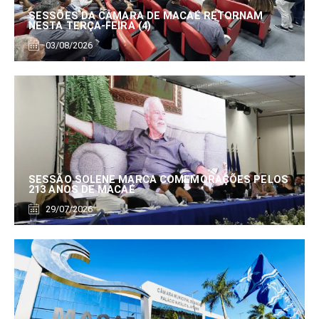
SESSÕES DA CÂMARA DE MACAÉ RETORNAM
NESTA TERÇA-FEIRA (4)
03/08/2026
SESSÃO SOLENE MARCA COMEMORAÇÕES PELOS
213 ANOS DE MACAÉ
29/07/2026