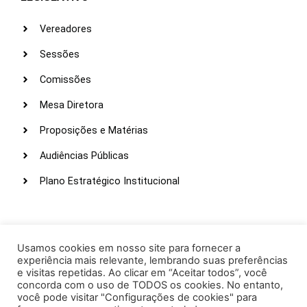
Vereadores
Sessões
Comissões
Mesa Diretora
Proposições e Matérias
Audiências Públicas
Plano Estratégico Institucional
LINKS ÚTEIS
Webmail
Usamos cookies em nosso site para fornecer a
experiência mais relevante, lembrando suas preferências
Intranet
e visitas repetidas. Ao clicar em “Aceitar todos”, você
concorda com o uso de TODOS os cookies. No entanto,
Administração
você pode visitar "Configurações de cookies" para