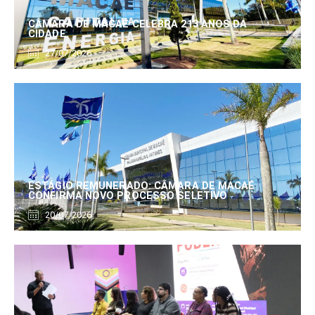
CÂMARA DE MACAÉ CELEBRA 213 ANOS DA
CIDADE
27/07/2026
ESTÁGIO REMUNERADO: CÂMARA DE MACAÉ
CONFIRMA NOVO PROCESSO SELETIVO
20/07/2026