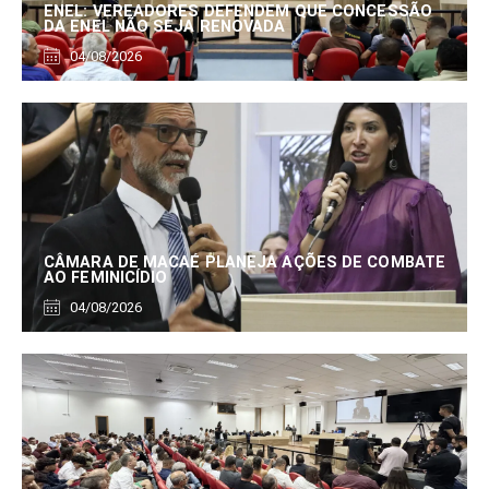
ENEL: VEREADORES DEFENDEM QUE CONCESSÃO
DA ENEL NÃO SEJA RENOVADA
04/08/2026
CÂMARA DE MACAÉ PLANEJA AÇÕES DE COMBATE
AO FEMINICÍDIO
04/08/2026