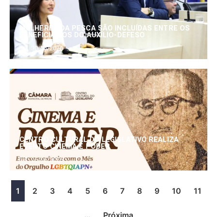
MULHERES DA PESCA SÃO INCLUÍDAS ENTRE OS
BENEFICIÁRIOS DO AUXÍLIO-DEFESO
30/06/2026
CENTRO CULTURAL DO LEGISLATIVO REALIZA
EVENTO CINEMA E PODER
25/06/2026
1
2
3
4
5
6
7
8
9
10
11
…
Próxima