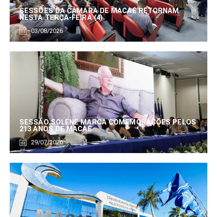
SESSÕES DA CÂMARA DE MACAÉ RETORNAM
NESTA TERÇA-FEIRA (4)
03/08/2026
SESSÃO SOLENE MARCA COMEMORAÇÕES PELOS
213 ANOS DE MACAÉ
29/07/2026