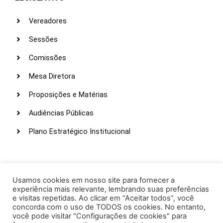
Vereadores
Sessões
Comissões
Mesa Diretora
Proposições e Matérias
Audiências Públicas
Plano Estratégico Institucional
LINKS ÚTEIS
Webmail
Usamos cookies em nosso site para fornecer a
experiência mais relevante, lembrando suas preferências
Intranet
e visitas repetidas. Ao clicar em “Aceitar todos”, você
concorda com o uso de TODOS os cookies. No entanto,
Administração
você pode visitar "Configurações de cookies" para