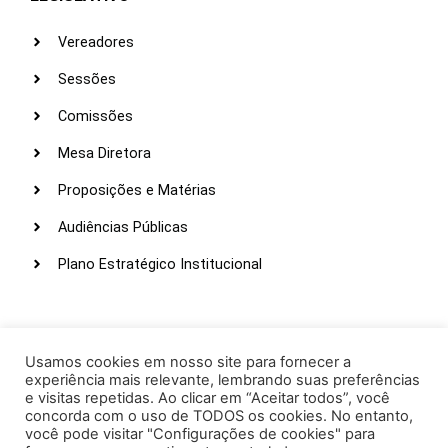
Vereadores
Sessões
Comissões
Mesa Diretora
Proposições e Matérias
Audiências Públicas
Plano Estratégico Institucional
LINKS ÚTEIS
Webmail
Usamos cookies em nosso site para fornecer a
experiência mais relevante, lembrando suas preferências
Intranet
e visitas repetidas. Ao clicar em “Aceitar todos”, você
concorda com o uso de TODOS os cookies. No entanto,
Administração
você pode visitar "Configurações de cookies" para