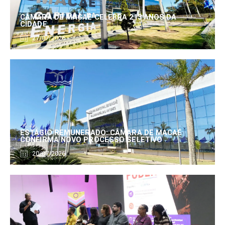
CÂMARA DE MACAÉ CELEBRA 213 ANOS DA
CIDADE
27/07/2026
ESTÁGIO REMUNERADO: CÂMARA DE MACAÉ
CONFIRMA NOVO PROCESSO SELETIVO
20/07/2026