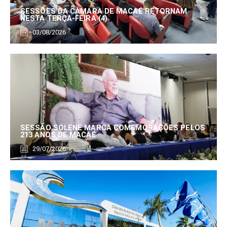
SESSÕES DA CÂMARA DE MACAÉ RETORNAM
NESTA TERÇA-FEIRA (4)
03/08/2026
SESSÃO SOLENE MARCA COMEMORAÇÕES PELOS
213 ANOS DE MACAÉ
29/07/2026