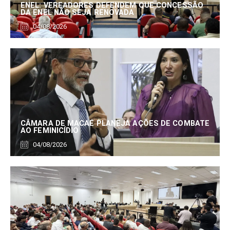
ENEL: VEREADORES DEFENDEM QUE CONCESSÃO
DA ENEL NÃO SEJA RENOVADA
04/08/2026
CÂMARA DE MACAÉ PLANEJA AÇÕES DE COMBATE
AO FEMINICÍDIO
04/08/2026