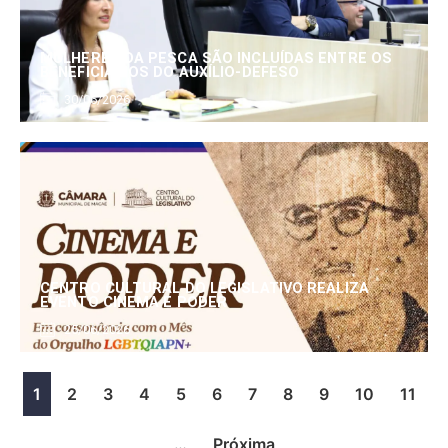
MULHERES DA PESCA SÃO INCLUÍDAS ENTRE OS
BENEFICIÁRIOS DO AUXÍLIO-DEFESO
30/06/2026
CENTRO CULTURAL DO LEGISLATIVO REALIZA
EVENTO CINEMA E PODER
25/06/2026
1
2
3
4
5
6
7
8
9
10
11
…
Próxima