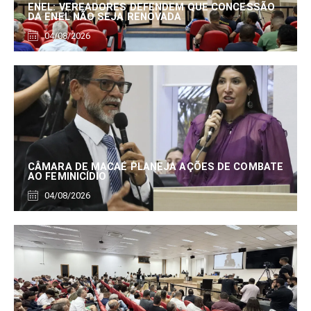
ENEL: VEREADORES DEFENDEM QUE CONCESSÃO
DA ENEL NÃO SEJA RENOVADA
04/08/2026
CÂMARA DE MACAÉ PLANEJA AÇÕES DE COMBATE
AO FEMINICÍDIO
04/08/2026