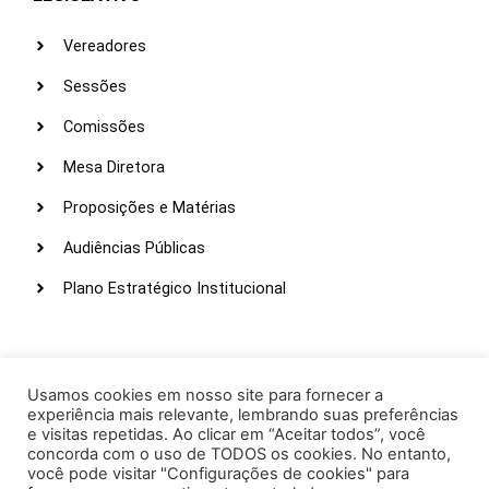
Vereadores
Sessões
Comissões
Mesa Diretora
Proposições e Matérias
Audiências Públicas
Plano Estratégico Institucional
LINKS ÚTEIS
Webmail
Usamos cookies em nosso site para fornecer a
experiência mais relevante, lembrando suas preferências
Intranet
e visitas repetidas. Ao clicar em “Aceitar todos”, você
concorda com o uso de TODOS os cookies. No entanto,
Administração
você pode visitar "Configurações de cookies" para