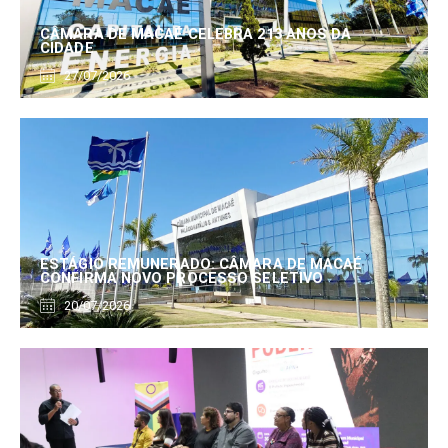
CÂMARA DE MACAÉ CELEBRA 213 ANOS DA
CIDADE
27/07/2026
ESTÁGIO REMUNERADO: CÂMARA DE MACAÉ
CONFIRMA NOVO PROCESSO SELETIVO
20/07/2026