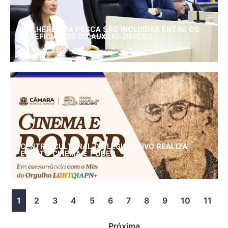
MULHERES DA PESCA SÃO INCLUÍDAS ENTRE OS
BENEFICIÁRIOS DO AUXÍLIO-DEFESO
30/06/2026
CENTRO CULTURAL DO LEGISLATIVO REALIZA
EVENTO CINEMA E PODER
25/06/2026
1
2
3
4
5
6
7
8
9
10
11
…
Próxima