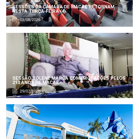
SESSÕES DA CÂMARA DE MACAÉ RETORNAM
NESTA TERÇA-FEIRA (4)
03/08/2026
SESSÃO SOLENE MARCA COMEMORAÇÕES PELOS
213 ANOS DE MACAÉ
29/07/2026