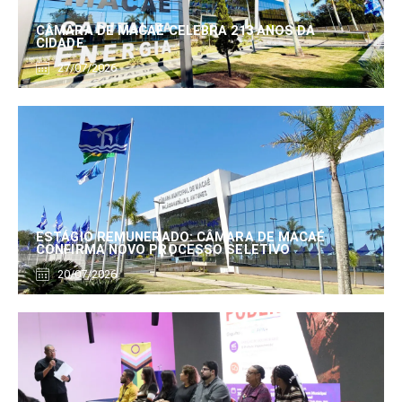
CÂMARA DE MACAÉ CELEBRA 213 ANOS DA
CIDADE
27/07/2026
ESTÁGIO REMUNERADO: CÂMARA DE MACAÉ
CONFIRMA NOVO PROCESSO SELETIVO
20/07/2026