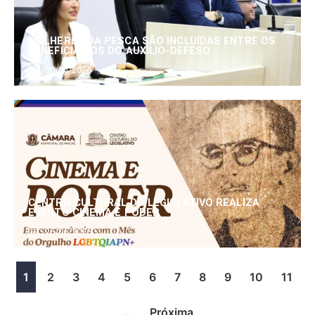
MULHERES DA PESCA SÃO INCLUÍDAS ENTRE OS
BENEFICIÁRIOS DO AUXÍLIO-DEFESO
30/06/2026
CENTRO CULTURAL DO LEGISLATIVO REALIZA
EVENTO CINEMA E PODER
25/06/2026
1
2
3
4
5
6
7
8
9
10
11
…
Próxima