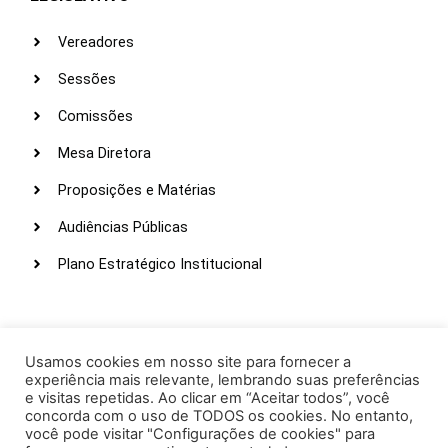
Vereadores
Sessões
Comissões
Mesa Diretora
Proposições e Matérias
Audiências Públicas
Plano Estratégico Institucional
LINKS ÚTEIS
Webmail
Usamos cookies em nosso site para fornecer a
experiência mais relevante, lembrando suas preferências
Intranet
e visitas repetidas. Ao clicar em “Aceitar todos”, você
concorda com o uso de TODOS os cookies. No entanto,
Administração
você pode visitar "Configurações de cookies" para