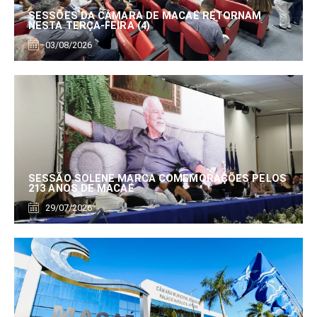
SESSÕES DA CÂMARA DE MACAÉ RETORNAM
NESTA TERÇA-FEIRA (4)
03/08/2026
SESSÃO SOLENE MARCA COMEMORAÇÕES PELOS
213 ANOS DE MACAÉ
29/07/2026