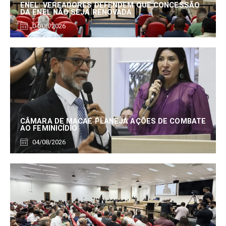
ENEL: VEREADORES DEFENDEM QUE CONCESSÃO
DA ENEL NÃO SEJA RENOVADA
04/08/2026
CÂMARA DE MACAÉ PLANEJA AÇÕES DE COMBATE
AO FEMINICÍDIO
04/08/2026