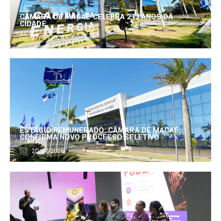
CÂMARA DE MACAÉ CELEBRA 213 ANOS DA
CIDADE
27/07/2026
ESTÁGIO REMUNERADO: CÂMARA DE MACAÉ
CONFIRMA NOVO PROCESSO SELETIVO
20/07/2026