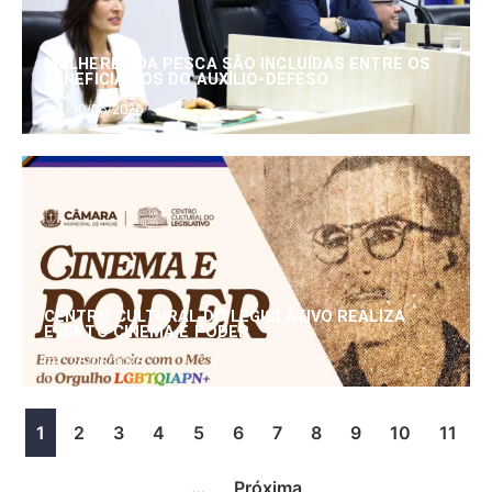
MULHERES DA PESCA SÃO INCLUÍDAS ENTRE OS
BENEFICIÁRIOS DO AUXÍLIO-DEFESO
30/06/2026
CENTRO CULTURAL DO LEGISLATIVO REALIZA
EVENTO CINEMA E PODER
25/06/2026
1
2
3
4
5
6
7
8
9
10
11
…
Próxima