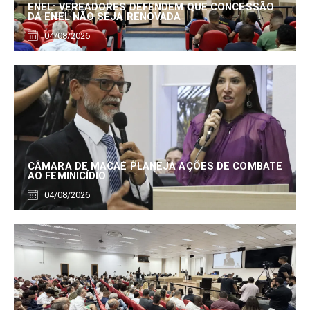
ENEL: VEREADORES DEFENDEM QUE CONCESSÃO
DA ENEL NÃO SEJA RENOVADA
04/08/2026
CÂMARA DE MACAÉ PLANEJA AÇÕES DE COMBATE
AO FEMINICÍDIO
04/08/2026