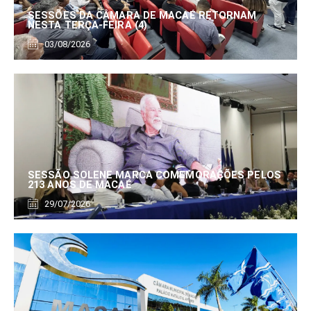
SESSÕES DA CÂMARA DE MACAÉ RETORNAM
NESTA TERÇA-FEIRA (4)
03/08/2026
SESSÃO SOLENE MARCA COMEMORAÇÕES PELOS
213 ANOS DE MACAÉ
29/07/2026