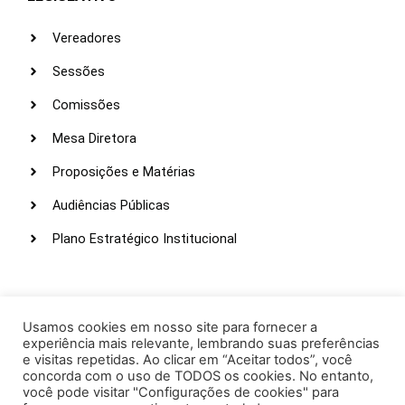
Vereadores
Sessões
Comissões
Mesa Diretora
Proposições e Matérias
Audiências Públicas
Plano Estratégico Institucional
LINKS ÚTEIS
Webmail
Usamos cookies em nosso site para fornecer a
experiência mais relevante, lembrando suas preferências
Intranet
e visitas repetidas. Ao clicar em “Aceitar todos”, você
concorda com o uso de TODOS os cookies. No entanto,
Administração
você pode visitar "Configurações de cookies" para