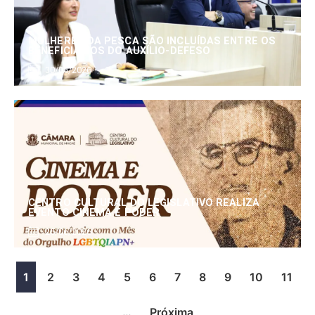
MULHERES DA PESCA SÃO INCLUÍDAS ENTRE OS
BENEFICIÁRIOS DO AUXÍLIO-DEFESO
30/06/2026
CENTRO CULTURAL DO LEGISLATIVO REALIZA
EVENTO CINEMA E PODER
25/06/2026
1
2
3
4
5
6
7
8
9
10
11
…
Próxima