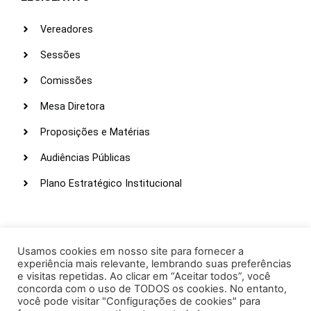
Vereadores
Sessões
Comissões
Mesa Diretora
Proposições e Matérias
Audiências Públicas
Plano Estratégico Institucional
LINKS ÚTEIS
Webmail
Usamos cookies em nosso site para fornecer a
experiência mais relevante, lembrando suas preferências
Intranet
e visitas repetidas. Ao clicar em “Aceitar todos”, você
concorda com o uso de TODOS os cookies. No entanto,
Administração
você pode visitar "Configurações de cookies" para