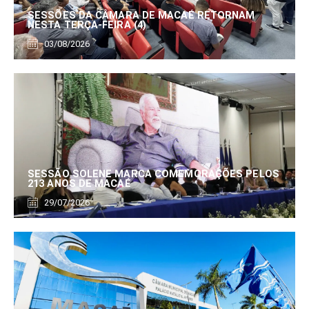
SESSÕES DA CÂMARA DE MACAÉ RETORNAM
NESTA TERÇA-FEIRA (4)
03/08/2026
SESSÃO SOLENE MARCA COMEMORAÇÕES PELOS
213 ANOS DE MACAÉ
29/07/2026