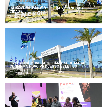
CÂMARA DE MACAÉ CELEBRA 213 ANOS DA
CIDADE
27/07/2026
ESTÁGIO REMUNERADO: CÂMARA DE MACAÉ
CONFIRMA NOVO PROCESSO SELETIVO
20/07/2026