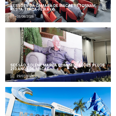
SESSÕES DA CÂMARA DE MACAÉ RETORNAM
NESTA TERÇA-FEIRA (4)
03/08/2026
SESSÃO SOLENE MARCA COMEMORAÇÕES PELOS
213 ANOS DE MACAÉ
29/07/2026