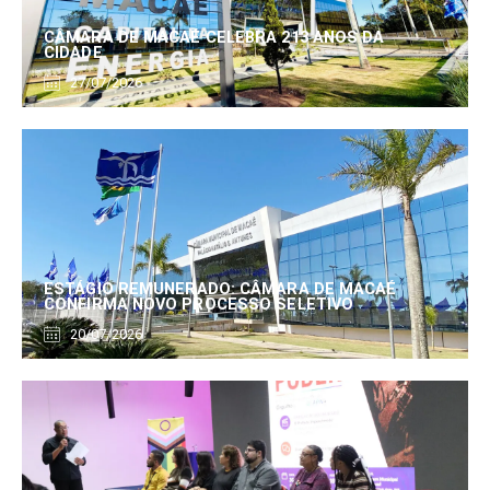
CÂMARA DE MACAÉ CELEBRA 213 ANOS DA
CIDADE
27/07/2026
ESTÁGIO REMUNERADO: CÂMARA DE MACAÉ
CONFIRMA NOVO PROCESSO SELETIVO
20/07/2026