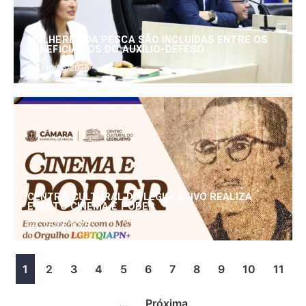
MULHERES DA PESCA SÃO INCLUÍDAS ENTRE OS
BENEFICIÁRIOS DO AUXÍLIO-DEFESO
30/06/2026
CENTRO CULTURAL DO LEGISLATIVO REALIZA
EVENTO CINEMA E PODER
25/06/2026
1
2
3
4
5
6
7
8
9
10
11
…
Próxima