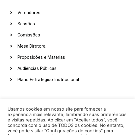
Vereadores
Sessões
Comissões
Mesa Diretora
Proposições e Matérias
Audiências Públicas
Plano Estratégico Institucional
LINKS ÚTEIS
Webmail
Usamos cookies em nosso site para fornecer a
experiência mais relevante, lembrando suas preferências
Intranet
e visitas repetidas. Ao clicar em “Aceitar todos”, você
concorda com o uso de TODOS os cookies. No entanto,
Administração
você pode visitar "Configurações de cookies" para