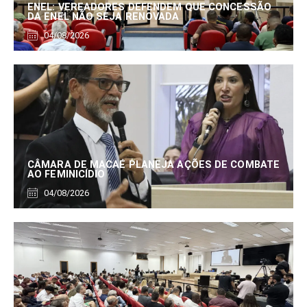
ENEL: VEREADORES DEFENDEM QUE CONCESSÃO
DA ENEL NÃO SEJA RENOVADA
04/08/2026
CÂMARA DE MACAÉ PLANEJA AÇÕES DE COMBATE
AO FEMINICÍDIO
04/08/2026