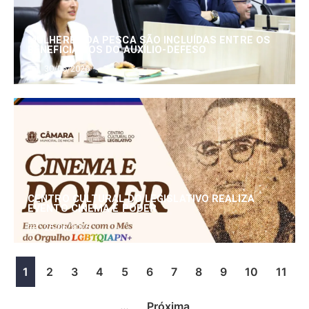
MULHERES DA PESCA SÃO INCLUÍDAS ENTRE OS
BENEFICIÁRIOS DO AUXÍLIO-DEFESO
30/06/2026
CENTRO CULTURAL DO LEGISLATIVO REALIZA
EVENTO CINEMA E PODER
25/06/2026
1
2
3
4
5
6
7
8
9
10
11
…
Próxima