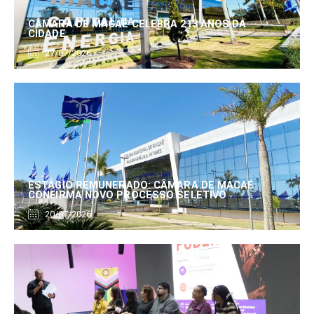
CÂMARA DE MACAÉ CELEBRA 213 ANOS DA
CIDADE
27/07/2026
ESTÁGIO REMUNERADO: CÂMARA DE MACAÉ
CONFIRMA NOVO PROCESSO SELETIVO
20/07/2026