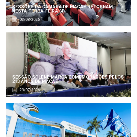
SESSÕES DA CÂMARA DE MACAÉ RETORNAM
NESTA TERÇA-FEIRA (4)
03/08/2026
SESSÃO SOLENE MARCA COMEMORAÇÕES PELOS
213 ANOS DE MACAÉ
29/07/2026