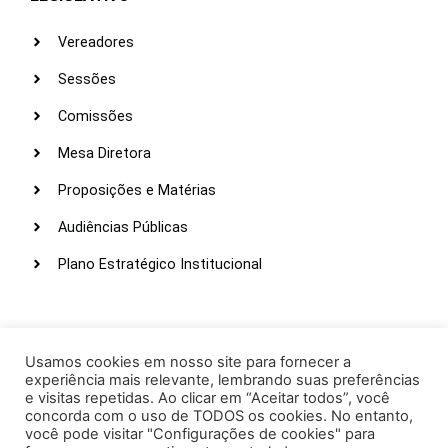
Vereadores
Sessões
Comissões
Mesa Diretora
Proposições e Matérias
Audiências Públicas
Plano Estratégico Institucional
LINKS ÚTEIS
Webmail
Usamos cookies em nosso site para fornecer a
experiência mais relevante, lembrando suas preferências
Intranet
e visitas repetidas. Ao clicar em “Aceitar todos”, você
concorda com o uso de TODOS os cookies. No entanto,
Administração
você pode visitar "Configurações de cookies" para