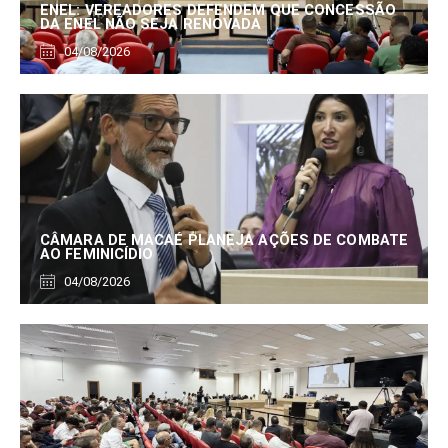
ENEL: VEREADORES DEFENDEM QUE CONCESSÃO
DA ENEL NÃO SEJA RENOVADA
04/08/2026
CÂMARA DE MACAÉ PLANEJA AÇÕES DE COMBATE
AO FEMINICÍDIO
04/08/2026